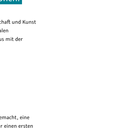
chaft und Kunst
alen
us mit der
emacht, eine
ür einen ersten