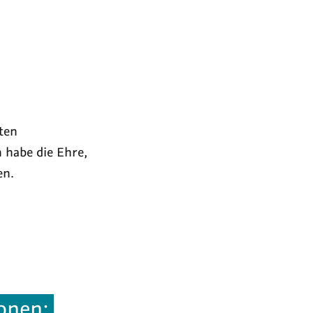
sten
 habe die Ehre,
en.
onen: