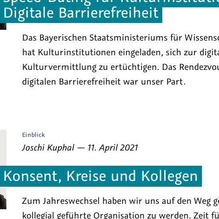
Digitale Barrierefreiheit
Das Bayerischen Staatsministeriums für Wissens
hat Kulturinstitutionen eingeladen, sich zur digit
Kulturvermittlung zu ertüchtigen. Das Ren­dez­vo
digitalen Barrierefreiheit war unser Part.
Veröffentlicht
Einblick
als
von
am
Joschi Kuphal
—
11. April 2021
Konsent, Kreise und Kollegen
Zum Jahreswechsel haben wir uns auf den Weg g
kollegial geführte Organisation zu werden. Zeit f