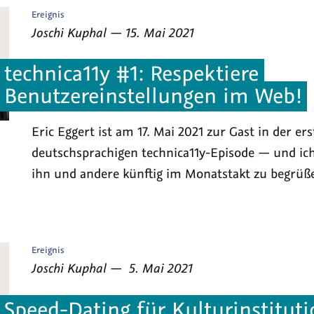
Veröffentlicht
Ereignis
als
von
am
Joschi Kuphal
—
15. Mai 2021
technica11y #1: Respektiere
Benutzereinstellungen im Web!
Eric Eggert ist am 17. Mai 2021 zur Gast in der er
deutschsprachigen technica11y-Episode — und ich
ihn und andere künftig im Monatstakt zu begrüß
Veröffentlicht
Ereignis
als
von
am
Joschi Kuphal
—
5. Mai 2021
Speed-Dating für Kulturinstituti