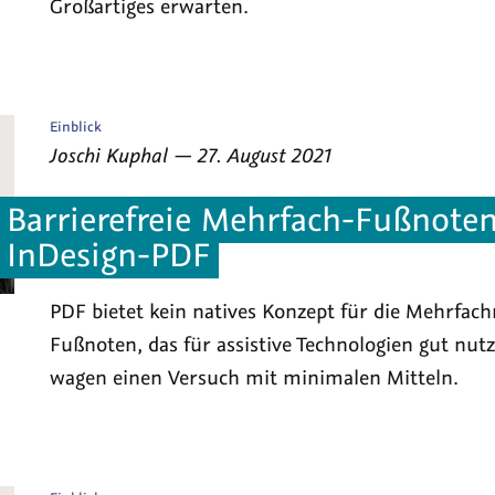
Großartiges erwarten.
Veröffentlicht
Einblick
als
von
am
Joschi Kuphal
—
27. August 2021
Barrierefreie Mehrfach-Fußnote
InDesign-PDF
PDF bietet kein natives Konzept für die Mehrfac
Fußnoten, das für assistive Technologien gut nutz
wagen einen Versuch mit minimalen Mitteln.