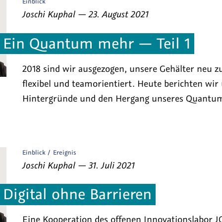
Veröffentlicht
Einblick
als
von
am
Joschi Kuphal
—
23. August 2021
Ein Quantum mehr — Teil 1
2018 sind wir ausgezogen, unsere Gehälter neu zu 
flexibel und teamorientiert. Heute berichten wir 
Hintergründe und den Hergang unseres Quantu
Veröffentlicht
Einblick
Ereignis
als
von
am
Joschi Kuphal
—
31. Juli 2021
Digital ohne Barrieren
Eine Kooperation des offenen Innovationslabor 