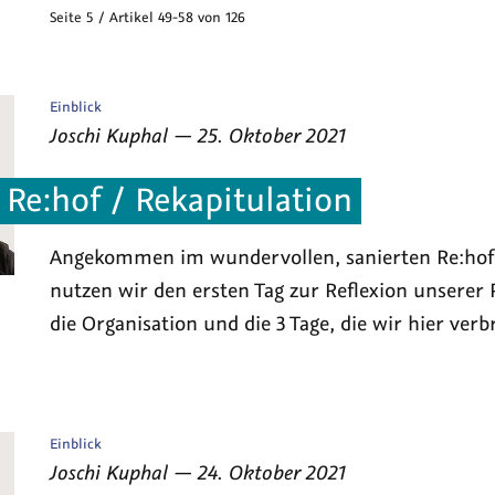
Seite 5 / Artikel 49-58 von 126
Veröffentlicht
Einblick
als
von
am
Joschi Kuphal
—
25. Oktober 2021
Re:hof / Rekapitulation
Angekommen im wundervollen, sanierten Re:hof
nutzen wir den ersten Tag zur Reflexion unserer 
die Organisation und die 3 Tage, die wir hier ver
Veröffentlicht
Einblick
als
von
am
Joschi Kuphal
—
24. Oktober 2021