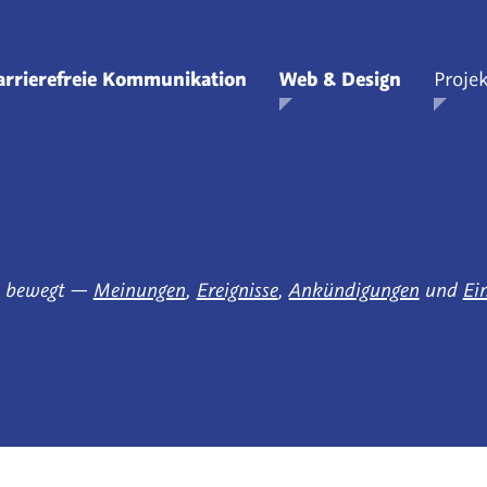
Zum
Hauptinhalt
arrierefreie Kommunikation
Web & Design
Projek
springen
Zeige Unterpunkte zu Barrierefreie Kommunikation
Zeige Unterpunkte
Z
ns bewegt —
Meinungen
,
Ereignisse
,
Ankündigungen
und
Ei