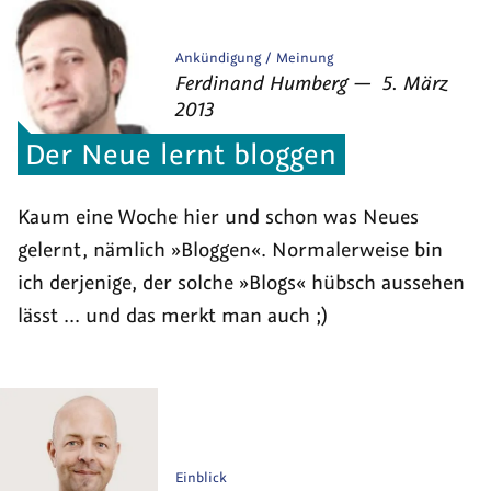
Veröffentlicht
Ankündigung
Meinung
von
am
als
Ferdinand Humberg
—
5. März
2013
Der Neue lernt bloggen
Kaum eine Woche hier und schon was Neues
gelernt, nämlich »Bloggen«. Normalerweise bin
ich derjenige, der solche »Blogs« hübsch aussehen
lässt ... und das merkt man auch ;)
Veröffentlicht
Einblick