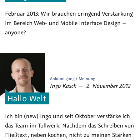
Februar 2013: Wir brauchen dringend Verstärkung
im Bereich Web- und Mobile Interface Design –
anyone?
Veröffentlicht
Ankündigung
Meinung
von
am
als
Ingo Kasch
—
2. November 2012
Hallo Welt
Ich bin (new) Ingo und seit Oktober verstärke ich
das Team im Tollwerk. Nachdem das Schreiben von
Fließtext, neben kochen, nicht zu meinen Stärken