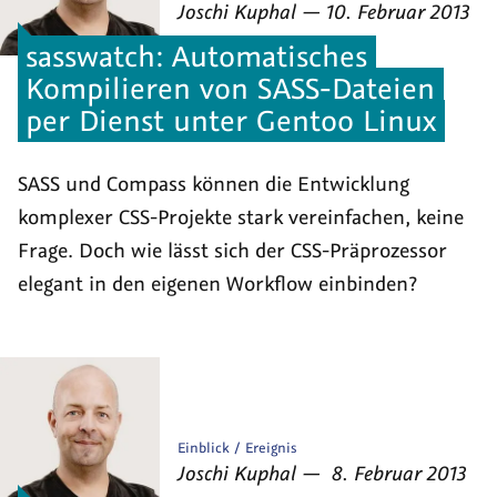
von
am
als
Joschi Kuphal
—
10. Februar 2013
sasswatch: Automatisches
Kompilieren von SASS-Dateien
per Dienst unter Gentoo Linux
SASS und Compass können die Entwicklung
komplexer CSS-Projekte stark vereinfachen, keine
Frage. Doch wie lässt sich der CSS-Präprozessor
elegant in den eigenen Workflow einbinden?
Veröffentlicht
Einblick
Ereignis
von
am
als
Joschi Kuphal
—
8. Februar 2013