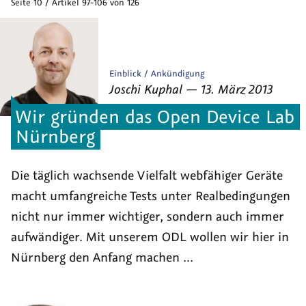
Seite 10 / Artikel 97-106 von 126
Veröffentlicht
Einblick
Ankündigung
von
am
als
Joschi Kuphal
—
13. März 2013
Wir gründen das Open Device Lab
Nürnberg
Die täglich wachsende Vielfalt webfähiger Geräte
macht umfangreiche Tests unter Realbedingungen
nicht nur immer wichtiger, sondern auch immer
aufwändiger. Mit unserem ODL wollen wir hier in
Nürnberg den Anfang machen ...