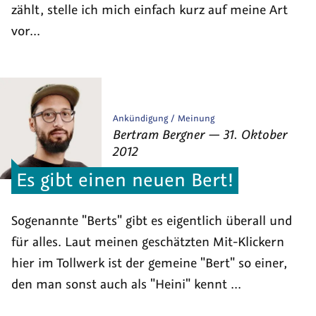
zählt, stelle ich mich einfach kurz auf meine Art
vor...
Veröffentlicht
Ankündigung
Meinung
von
am
als
Bertram Bergner
—
31. Oktober
2012
Es gibt einen neuen Bert!
Sogenannte "Berts" gibt es eigentlich überall und
für alles. Laut meinen geschätzten Mit-Klickern
hier im Tollwerk ist der gemeine "Bert" so einer,
den man sonst auch als "Heini" kennt ...