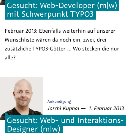
Gesucht: Web-Developer (m|w)
mit Schwerpunkt TYPO3
Februar 2013: Ebenfalls weiterhin auf unserer
Wunschliste wären da noch ein, zwei, drei
zusätzliche TYPO3-Götter ... Wo stecken die nur
alle?
Veröffentlicht
Ankündigung
von
am
als
Joschi Kuphal
—
1. Februar 2013
Gesucht: Web- und Interaktions-
Designer (m|w)