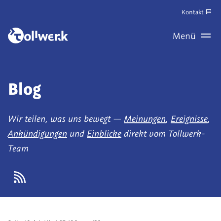
Zum
Kontakt
Hauptinhalt
Zum
Menü
springen
Haupt
Wechseln
Blog
Wir teilen, was uns bewegt —
Meinungen
,
Ereignisse
,
Ankündigungen
und
Einblicke
direkt vom Tollwerk-
Team
Atom-
Feed
abonnieren