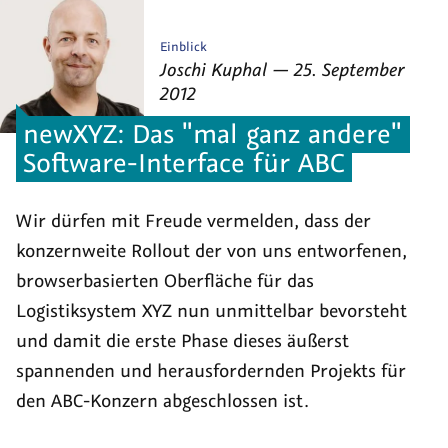
Veröffentlicht
Einblick
von
am
als
Joschi Kuphal
—
25. September
2012
newXYZ: Das "mal ganz andere"
Software-Interface für ABC
Wir dürfen mit Freude vermelden, dass der
konzernweite Rollout der von uns entworfenen,
browserbasierten Oberfläche für das
Logistiksystem XYZ nun unmittelbar bevorsteht
und damit die erste Phase dieses äußerst
spannenden und herausfordernden Projekts für
den ABC-Konzern abgeschlossen ist.