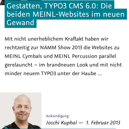
Gestatten, TYPO3 CMS 6.0: Die
beiden MEINL-Websites im neuen
Gewand
Mit nicht unerheblichem Kraftakt haben wir
rechtzeitig zur NAMM Show 2013 die Websites zu
MEINL Cymbals und MEINL Percussion parallel
gerelauncht – im brandneuen Look und mit nicht
minder neuem TYPO3 unter der Haube ...
Veröffentlicht
Ankündigung
von
am
als
Joschi Kuphal
—
1. Februar 2013