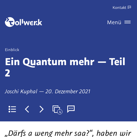
Zum
Kontakt
Hauptinhalt
Zum
Menü
springen
Haupt
Wechseln
Veröffentlicht
Einblick
als
Ein Quantum mehr — Teil
2
von
am
Joschi Kuphal
—
20. Dezember 2021
4
Zurück
Jüngerer
Älterer
Weitere
Kommentare
zur
Artikel:
Artikel:
Artikel
(derzeit
„Därfs a weng mehr saa?“, haben wir
Liste
GELB
Rückkehr
in
0)