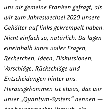
#6:
/
dieser
uns als gemeine Franken gefragt, als
Warum
Was
Serie
wir zum Jahreswechsel 2020 unsere
Barrierefreiheit
bleibt
(derzeit
auch
4)
Gehälter auf links gekrempelt haben.
im
Nicht einfach so, natürlich. Da lagen
Netz
eineinhalb Jahre voller Fragen,
wichtig
ist
Recherchen, Ideen, Diskussionen,
Vorschläge, Rückschläge und
Entscheidungen hinter uns.
Herausgekommen ist etwas, das wir
unser „Quantum-System“ nennen —