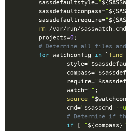
sassdefaultstyle
=
"
${SASSWA
sassdefaultcompass
=
"
${SASS
sassdefaultrequire
=
"
${SASS
rm
 /var/run/sasswatch.cmd
;
projects
=
0
;
# Determine all files and 
for
watchconfig
in
`
find
 /
style
=
"
$sassdefaul
compass
=
"
$sassdefa
require
=
"
$sassdefa
watch
=
""
;
source
"
$watchconf
cmd
=
"
$sasscmd
 --un
# Determine if the
if
[
"
${compass}
"