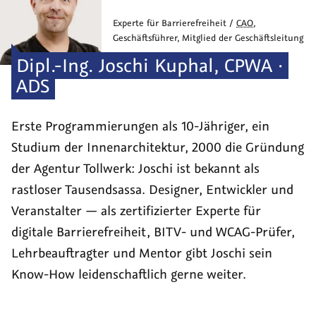
Experte für Barrierefreiheit /
CAO
,
Geschäftsführer, Mitglied der Geschäftsleitung
Dipl.-Ing.
Joschi
Kuphal
,
CPWA ·
ADS
Erste Programmierungen als 10-Jähriger, ein
Studium der Innen­architektur, 2000 die Grün­dung
der Agentur Tollwerk: Joschi ist bekannt als
rastloser Tausend­sassa. Designer, Entwickler und
Veranstalter — als zerti­fizierter Experte für
digitale Barriere­freiheit, BITV- und WCAG-Prüfer,
Lehr­beauf­tragter und Mentor gibt Joschi sein
Know-How leiden­schaftlich gerne weiter.