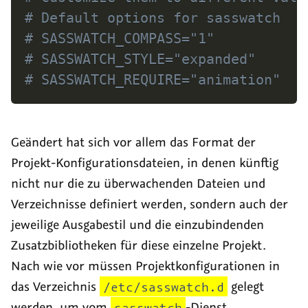
# Default options for sasswatch
# SASSWATCH_COMPASS="1"
# SASSWATCH_STYLE="expanded"
# SASSWATCH_REQUIRE="animation"
Geändert hat sich vor allem das Format der
Projekt-Konfigurationsdateien, in denen künftig
nicht nur die zu überwachenden Dateien und
Verzeichnisse definiert werden, sondern auch der
jeweilige Ausgabestil und die einzubindenden
Zusatzbibliotheken für diese einzelne Projekt.
Nach wie vor müssen Projektkonfigurationen in
das Verzeichnis
/etc/sasswatch.d
gelegt
werden, um vom
sasswatch
-Dienst