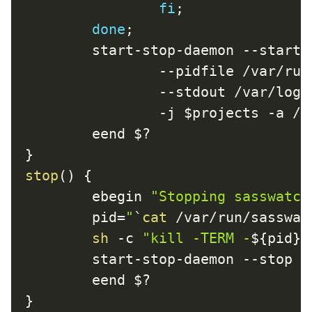
fi
;
done
;
        start-stop-daemon --start 
                --pidfile /var/run
                --stdout /var/log/
                -j 
$projects
 -a /v
        eend 
$?
}
stop
(
)
{
        ebegin 
"Stopping sasswatch
pid
=
"
`
cat
 /var/run/sasswat
sh
 -c 
"kill -TERM -
${pid}
"
        start-stop-daemon --stop -
        eend 
$?
}