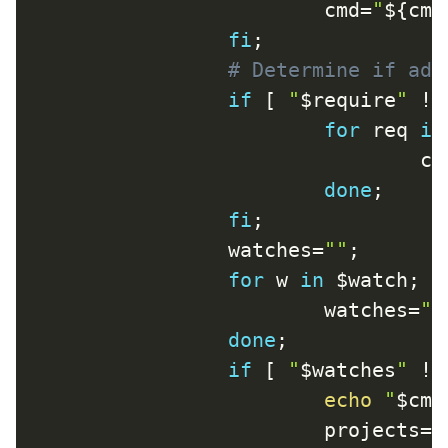
cmd
=
"
${cmd
fi
;
# Determine if add
if
[
"
$require
"
!=
for
req
in
cm
done
;
fi
;
watches
=
""
;
for
w
in
$watch
;
d
watches
=
"
$
done
;
if
[
"
$watches
"
!=
echo
"
$cmd
projects
=
$