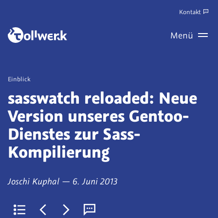
Zum
Kontakt
Hauptinhalt
Zum
Menü
springen
Haupt
Wechseln
Veröffentlicht
Einblick
als
sasswatch reloaded: Neue
Version unseres Gentoo-
Dienstes zur Sass-
Kompilierung
von
am
Joschi Kuphal
—
6. Juni 2013
Zurück
Jüngerer
Älterer
Kommentare