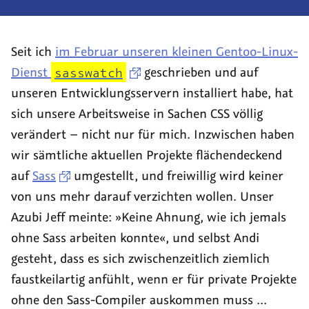
zur
Artikel:
Artikel:
(derzeit
Liste
Relaunch:
Wir
0)
Seit ich
im Februar unseren kleinen Gentoo-Linux-
Wir
gründen
Dienst
sasswatch
geschrieben und auf
machen
das
unseren Entwicklungsservern installiert habe, hat
uns
Open
sich unsere Arbeitsweise in Sachen CSS völlig
auf
Device
verändert – nicht nur für mich. Inzwischen haben
die
Lab
wir sämtliche aktuellen Projekte flächendeckend
Socken!
Nürnberg
auf
Sass
umgestellt, und freiwillig wird keiner
von uns mehr darauf verzichten wollen. Unser
Azubi Jeff meinte: »Keine Ahnung, wie ich jemals
ohne Sass arbeiten konnte«, und selbst Andi
gesteht, dass es sich zwischenzeitlich ziemlich
faustkeilartig anfühlt, wenn er für private Projekte
ohne den Sass-Compiler auskommen muss ...