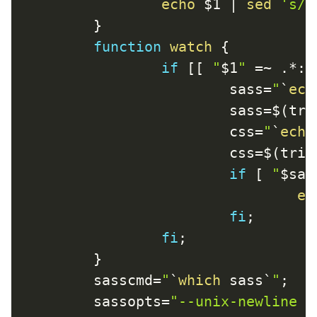
echo
$1
|
sed
's/^
}
function
watch
{
if
[
[
"
$1
"
=
~ .*:.
sass
=
"
`
ech
sass
=
$(
tri
css
=
"
`
echo
css
=
$(
trim
if
[
"
$sas
ec
fi
;
fi
;
}
sasscmd
=
"
`
which
 sass
`
"
;
sassopts
=
"--unix-newline -