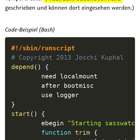
geschrieben und können dort eingesehen werden.)
Code-Beispiel (Bash)
#!/sbin/runscript
# Copyright 2013 Joschi Kuphal
depend
(
)
{
        need localmount

        after bootmisc

}
start
(
)
{
        ebegin 
"Starting sasswatch
function
trim
{