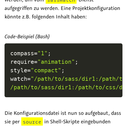
aufgegriffen zu werden. Eine Projektkonfiguration
könnte z.B. folgenden Inhalt haben:
Code-Beispiel (Bash)
compass
=
"1"
;
require
=
"animation"
;
style
=
"compact"
;
watch
=
"/path/to/sass/dir1:/path/to/
/path/to/sass/dir1:/path/to/css/di
Die Konfigurationsdatei ist nun so aufgebaut, dass
sie per
source
in Shell-Skripte eingebunden