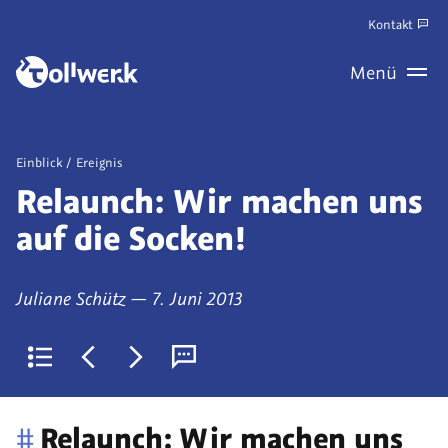
Zum
Kontakt
Hauptinhalt
Zum
Menü
springen
Haupt
Wechseln
Veröffentlicht
Einblick
Ereignis
als
Relaunch: Wir machen uns
auf die Socken!
von
am
Juliane Schütz
—
7. Juni 2013
Zurück
Jüngerer
Älterer
Kommentare
zur
Artikel:
Artikel:
(derzeit
#
Relaunch: Wir machen uns
Liste
Standardkonfiguration
sasswatch
0)