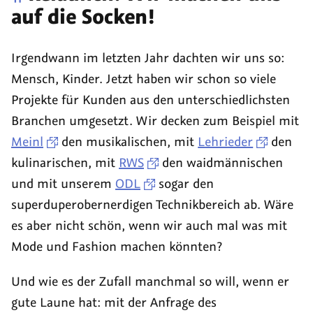
für
reloaded:
auf die Socken!
TYPO3
Neue
CMS
Version
Irgendwann im letzten Jahr dachten wir uns so:
6-
unseres
Mensch, Kinder. Jetzt haben wir schon so viele
Projekte
Gentoo-
Projekte für Kunden aus den unterschiedlichsten
Dienstes
Branchen umgesetzt. Wir decken zum Beispiel mit
zur
Meinl
den musikalischen, mit
Lehrieder
den
Sass-
kulinarischen, mit
RWS
den waidmännischen
Kompilierung
und mit unserem
ODL
sogar den
superduperobernerdigen Technikbereich ab. Wäre
es aber nicht schön, wenn wir auch mal was mit
Mode und Fashion machen könnten?
Und wie es der Zufall manchmal so will, wenn er
gute Laune hat: mit der Anfrage des