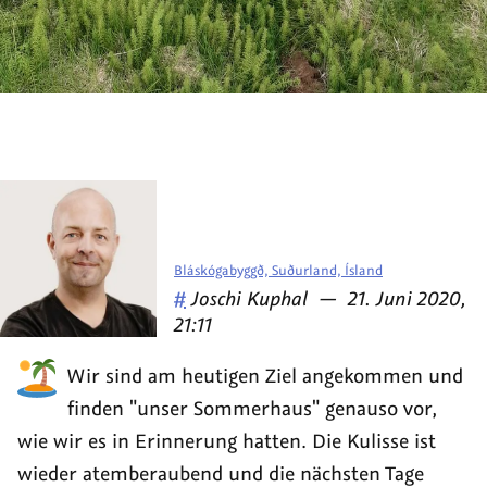
Bláskógabyggð, Suðurland, Ísland
Veröffentlicht
am
#
Joschi Kuphal
—
21. Juni 2020,
von
21:11
Wir sind am heutigen Ziel angekommen und
finden "unser Sommerhaus" genauso vor,
wie wir es in Erinnerung hatten. Die Kulisse ist
wieder atemberaubend und die nächsten Tage