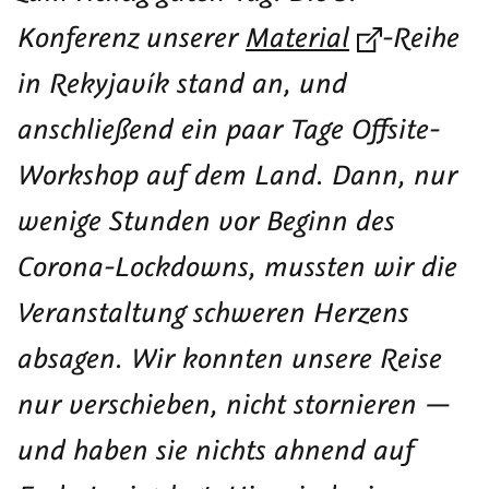
längste
—
Serie
Konferenz unserer
Material
-Reihe
Tag
auf
(derzeit
des
ins
10)
in Rekyjavík stand an, und
Jahres
Abenteuer!
anschließend ein paar Tage Offsite-
Workshop auf dem Land. Dann, nur
wenige Stunden vor Beginn des
Corona-Lockdowns, mussten wir die
Veranstaltung schweren Herzens
absagen. Wir konnten unsere Reise
nur verschieben, nicht stornieren —
und haben sie nichts ahnend auf