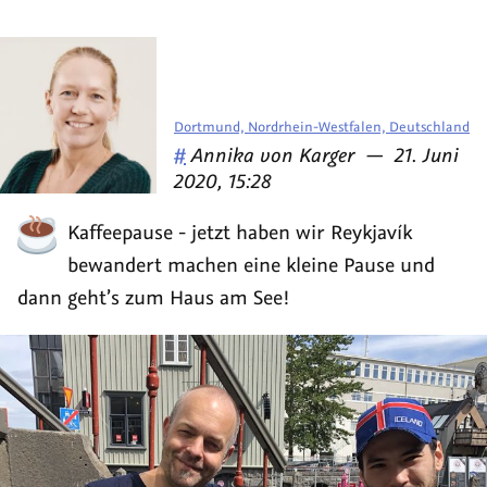
Dortmund, Nordrhein-Westfalen, Deutschland
Veröffentlicht
am
#
Annika von Karger
—
21. Juni
von
2020, 15:28
Kaffeepause - jetzt haben wir Reykjavík
bewandert machen eine kleine Pause und
dann geht’s zum Haus am See!