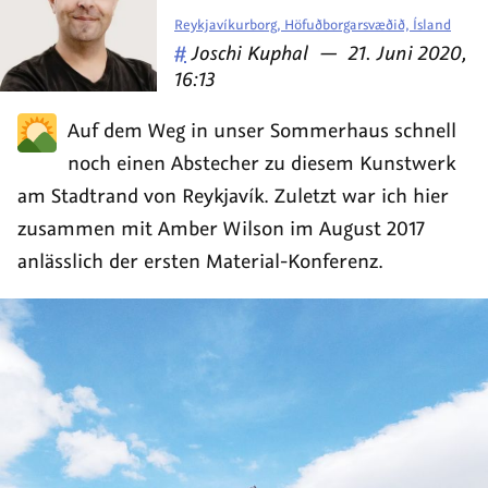
Reykjavíkurborg, Höfuðborgarsvæðið, Ísland
Veröffentlicht
am
#
Joschi Kuphal
—
21. Juni 2020,
von
16:13
Auf dem Weg in unser Sommerhaus schnell
noch einen Abstecher zu diesem Kunstwerk
am Stadtrand von Reykjavík. Zuletzt war ich hier
zusammen mit Amber Wilson im August 2017
anlässlich der ersten Material-Konferenz.