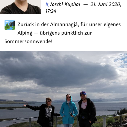
Veröffentlicht
am
#
Joschi Kuphal
—
21. Juni 2020,
von
17:24
Zurück in der Almannagjá, für unser eigenes
Alþing — übrigens pünktlich zur
Sommersonnwende!