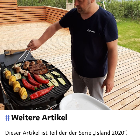
in
#
Weitere Artikel
dieser
Dieser Artikel ist Teil der der Serie
Island 2020
.
Serie