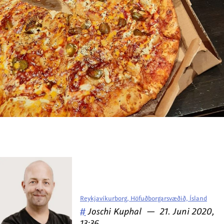
Reykjavíkurborg, Höfuðborgarsvæðið, Ísland
Veröffentlicht
am
#
Joschi Kuphal
—
21. Juni 2020,
von
13:36