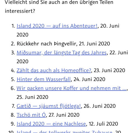
Vielleicht sind Sie auch an den übrigen Teilen
interessiert?
am
Island 2020 — auf ins Abenteuer!
,
20. Juni
2020
am
Rückkehr nach Þingvellir
,
21. Juni 2020
am
Miðsumar, der längste Tag des Jahres
,
22. Juni
2020
am
Zählt das auch als Homeoffice?
,
23. Juni 2020
am
Hinter dem Wasserfall
,
24. Juni 2020
Wir packen unsere Koffer und nehmen mit …
,
am
25. Juni 2020
am
Gætið — sjáumst fljótlega!
,
26. Juni 2020
am
Tschö mit Ó
,
27. Juni 2020
am
Island 2020 — eine Nachlese
,
12. Juli 2020
am
Island — des tollwerks zweites Zuhause
,
20.