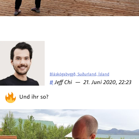
Bláskógabyggð, Suðurland, Ísland
Veröffentlicht
am
#
Jeff Chi
—
21. Juni 2020, 22:23
von
Und ihr so?