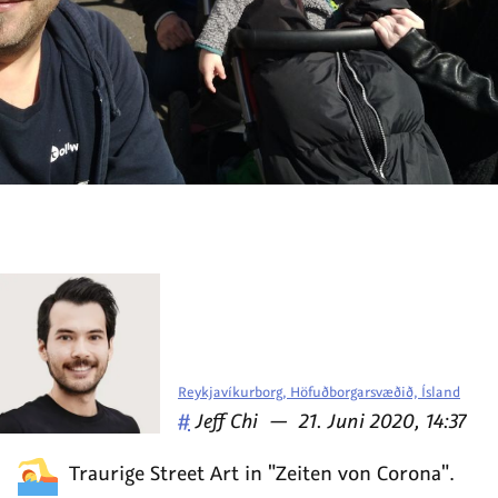
Reykjavíkurborg, Höfuðborgarsvæðið, Ísland
Veröffentlicht
am
#
Jeff Chi
—
21. Juni 2020, 14:37
von
Traurige Street Art in "Zeiten von Corona".