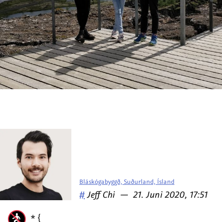
Bláskógabyggð, Suðurland, Ísland
Veröffentlicht
am
#
Jeff Chi
—
21. Juni 2020, 17:51
von
* {