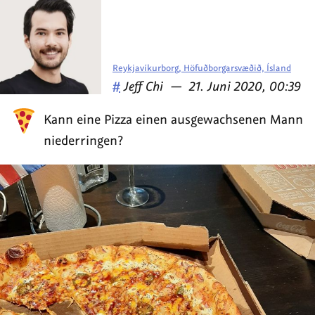
Reykjavíkurborg, Höfuðborgarsvæðið, Ísland
Veröffentlicht
am
#
Jeff Chi
—
21. Juni 2020, 00:39
von
Kann eine Pizza einen ausgewachsenen Mann
niederringen?