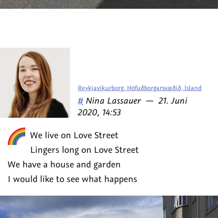
Reykjavíkurborg, Höfuðborgarsvæðið, Ísland
Veröffentlicht
am
#
Nina Lassauer
—
21. Juni
von
2020, 14:53
We live on Love Street
Lingers long on Love Street
We have a house and garden
I would like to see what happens