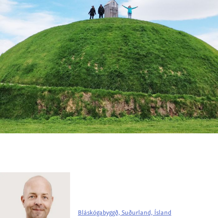
Bláskógabyggð, Suðurland, Ísland