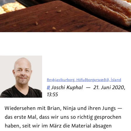
Reykjavíkurborg, Höfuðborgarsvæðið, Ísland
Veröffentlicht
am
#
Joschi Kuphal
—
21. Juni 2020,
von
13:55
Wiedersehen mit Brian, Ninja und ihren Jungs —
das erste Mal, dass wir uns so richtig gesprochen
haben, seit wir im März die Material absagen