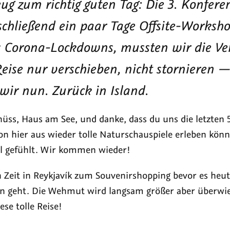
ken
dieser
ug zum richtig guten Tag: Die 3. Konfer
ere
Serie
schließend ein paar Tage Offsite-Works
fer
(derzeit
s Corona-Lockdowns, mussten wir die Ve
d
10)
hmen
eise nur verschieben, nicht stornieren 
 wir nun. Zurück in Island.
hüss, Haus am See, und danke, dass du uns die letzten 
on hier aus wieder tolle Naturschauspiele erleben kön
l gefühlt. Wir kommen wieder!
h Zeit in Reykjavík zum Souvenirshopping bevor es heu
n geht. Die Wehmut wird langsam größer aber überwieg
ese tolle Reise!