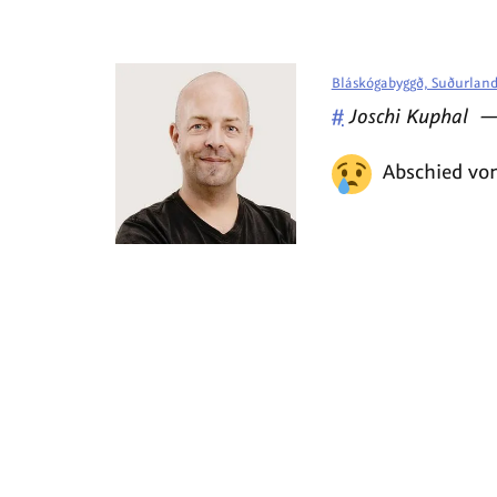
Bláskógabyggð, Suðurland
Veröffentlicht
#
Joschi Kuphal
von
Abschied vo