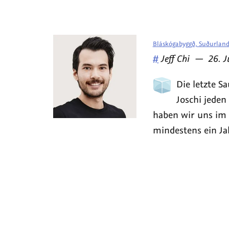
Bláskógabyggð, Suðurland
Veröffentlicht
am
#
Jeff Chi
—
26. J
von
Die letzte S
Joschi jeden
haben wir uns im Þ
mindestens ein Ja