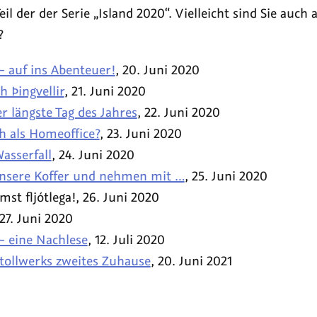
dieser
Teil der der Serie
Island 2020
. Vielleicht sind Sie auch
Serie
?
am
— auf ins Abenteuer!
,
20. Juni 2020
am
 Þingvellir
,
21. Juni 2020
am
r längste Tag des Jahres
,
22. Juni 2020
am
h als Homeoffice?
,
23. Juni 2020
am
asserfall
,
24. Juni 2020
am
nsere Koffer und nehmen mit …
,
25. Juni 2020
am
st fljótlega!
,
26. Juni 2020
am
27. Juni 2020
am
— eine Nachlese
,
12. Juli 2020
am
 tollwerks zweites Zuhause
,
20. Juni 2021