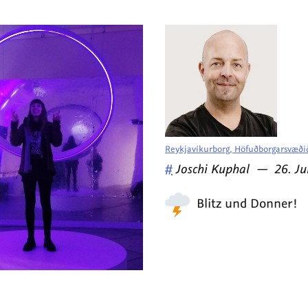
Reykjavíkurborg, Höfuðborgarsvæðið
Veröffentlicht
am
#
Joschi Kuphal
—
26. Ju
von
Blitz und Donner!