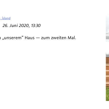
, Ísland
am
—
26. Juni 2020, 13:30
n „unserem“ Haus — zum zweiten Mal.