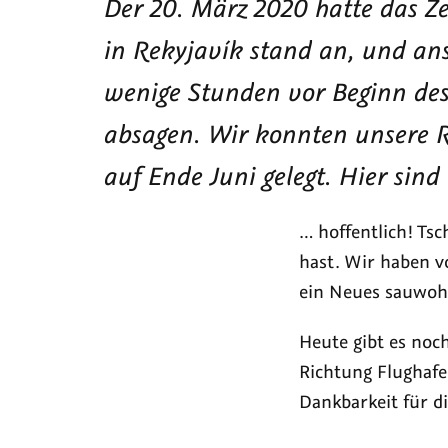
mit
pac
Der 20. März 2020 hatte das Ze
Ó
uns
in Rekyjavík stand an, und an
Kof
wenige Stunden vor Beginn de
un
ne
absagen. Wir konnten unsere R
mit
auf Ende Juni gelegt. Hier sind
…
… hoffentlich! Tsc
hast. Wir haben v
ein Neues sauwoh
Heute gibt es noc
Richtung Flughafe
Dankbarkeit für di