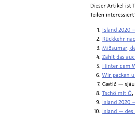
Dieser Artikel ist 
Teilen interessiert
Island 2020 
Rückkehr nach
Miðsumar, de
Zählt das auc
Hinter dem W
Wir packen u
Gætið — sjáum
Tschö mit Ó
,
Island 2020 
Island — des