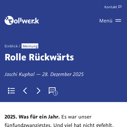
Zum
Kontakt
Hauptinhalt
Zum
Menü
springen
Haupt
Wechseln
Veröffentlicht
Einblick
Meinung
als
Rolle Rückwärts
von
am
Joschi Kuphal
—
28. Dezember 2025
5
Zurück
Jüngerer
Älterer
Kommentare
zur
Artikel:
Artikel:
(derzeit
Liste
Empowering
Smarte
5)
2025. Was für ein Jahr.
Es war unser
Consumers
Technik
fünfundzwanzigstes. Und viel hat nicht gefehlt,