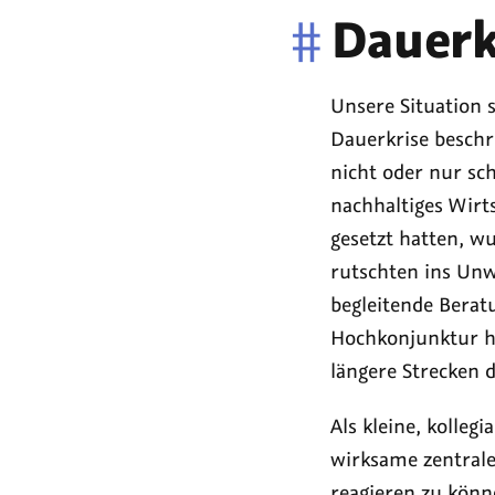
#
Dauerk
Unsere Situation s
Dauerkrise besch
nicht oder nur sc
nachhaltiges Wirt
gesetzt hatten, w
rutschten ins Unw
begleitende Berat
Hochkonjunktur ha
längere Strecken 
Als kleine, kolleg
wirksame zentrale
reagieren zu kön