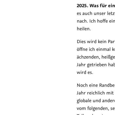
tellerran
tel
2025. Was für ein
2026
202
es auch unser let
nach. Ich hoffe ei
heilen.
Dies wird kein Pa
öffne ich einmal 
ächzenden, heißge
Jahr getrieben ha
wird es.
Noch eine Randbem
Jahr reichlich mit
globale und andere
vom folgenden, se