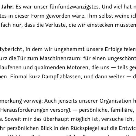
d
lerrand
 Jahr.
Es war unser fünfundzwanzigstes. Und viel hat ni
5
ztes in dieser Form geworden wäre. Ihm selbst weine ic
nfach nur, dass die Verluste, die wir einstecken mussten
rtybericht, in dem wir ungehemmt unsere Erfolge feier
kurz die Tür zum Maschinenraum: für einen ungeschönte
laufenen und qualmenden Motoren, die uns — teils ge
ben. Einmal kurz Dampf ablassen, und dann weiter — 
erkung vorweg: Auch jenseits unserer Organisation h
 Herausforderungen versorgt — persönliche, familiäre, 
. Soweit mir das überhaupt möglich ist, versuche ich, 
hr persönlichen Blick in den Rückspiegel auf die Entwi