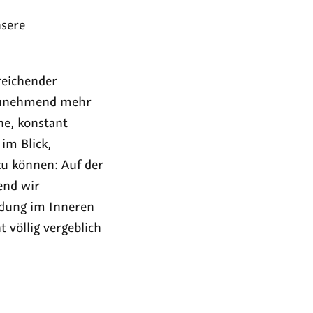
nsere
reichender
l zunehmend mehr
he, konstant
im Blick,
u können: Auf der
end wir
ildung im Inneren
völlig vergeblich