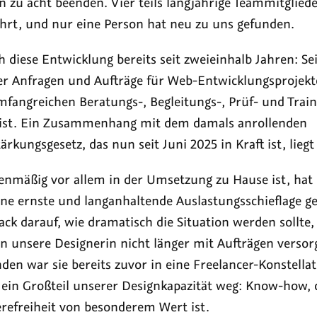
 zu acht beenden. Vier teils langjährige Teammitgliede
hrt, und nur eine Person hat neu zu uns gefunden.
h diese Entwicklung bereits seit zweieinhalb Jahren: S
r Anfragen und Aufträge für Web-Entwicklungsprojekt
fangreichen Beratungs-, Begleitungs-, Prüf- und Train
n ist. Ein Zusammenhang mit dem damals anrollenden
ärkungsgesetz, das nun seit Juni 2025 in Kraft ist, liegt
lenmäßig vor allem in der Umsetzung zu Hause ist, hat 
ine ernste und langanhaltende Auslastungsschieflage g
ck darauf, wie dramatisch die Situation werden sollte,
en unsere Designerin nicht länger mit Aufträgen verso
den war sie bereits zuvor in eine Freelancer-Konstella
 ein Großteil unserer Designkapazität weg: Know-how, 
erefreiheit von besonderem Wert ist.