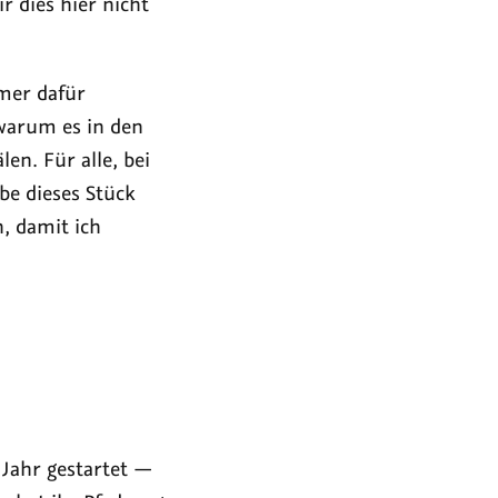
r dies hier nicht
mmer dafür
, warum es in den
en. Für alle, bei
be dieses Stück
, damit ich
 Jahr gestartet —