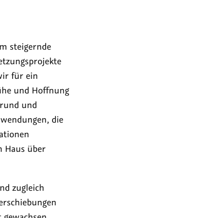
sam steigernde
etzungsprojekte
ir für ein
Mühe und Hoffnung
nrund und
nwendungen, die
ationen
n Haus über
und zugleich
Verschiebungen
t gewachsen.