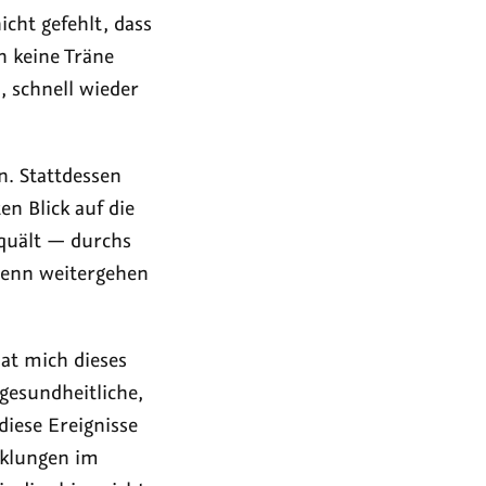
cht gefehlt, dass
h keine Träne
, schnell wieder
n. Stattdessen
n Blick auf die
quält — durchs
denn weitergehen
at mich dieses
gesundheitliche,
diese Ereignisse
cklungen im