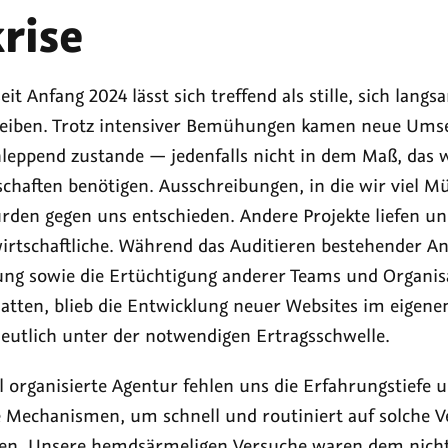
rise
eit Anfang 2024 lässt sich treffend als stille, sich lang
reiben. Trotz intensiver Bemühungen kamen neue Ums
hleppend zustande — jedenfalls nicht in dem Maß, das w
schaften benötigen. Ausschreibungen, in die wir viel 
urden gegen uns entschieden. Andere Projekte liefen u
irtschaftliche. Während das Auditieren bestehender A
ung sowie die Ertüchtigung anderer Teams und Organis
tten, blieb die Entwicklung neuer Websites im eigene
deutlich unter der notwendigen Ertragsschwelle.
ial organisierte Agentur fehlen uns die Erfahrungstiefe 
 Mechanismen, um schnell und routiniert auf solche 
nen. Unsere hemdsärmeligen Versuche waren dem nich