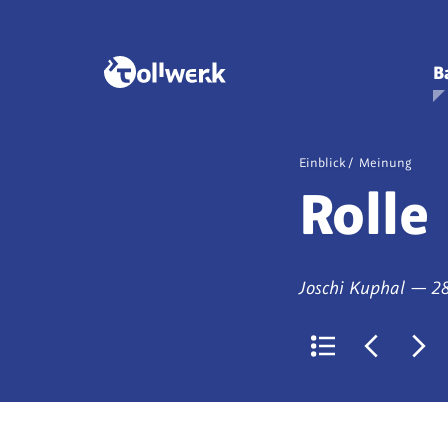
B
Veröffentlicht
Einblick
Meinung
als
Rolle
von
a
Joschi Kuphal
—
2
Zurück
Jüngerer
Ält
zur
Artikel:
Arti
Liste
beyond
bey