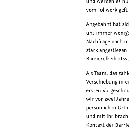
und werden es nun
vom Tollwerk gefü
Angebahnt hat sic
uns immer wenige
Nachfrage nach um
stark angestiege
Barrierefreiheitsst
Als Team, das zah
Verschiebung in e
ersten Vorgeschma
wir vor zwei Jahr
persönlichen Grün
und mit ihr brach
Kontext der Barri