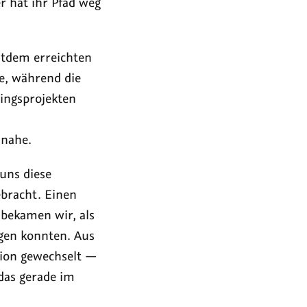
r hat ihr Pfad weg
eitdem erreichten
e, während die
ingsprojekten
 nahe.
uns diese
ebracht. Einen
 bekamen wir, als
rgen konnten. Aus
tion gewechselt —
das gerade im