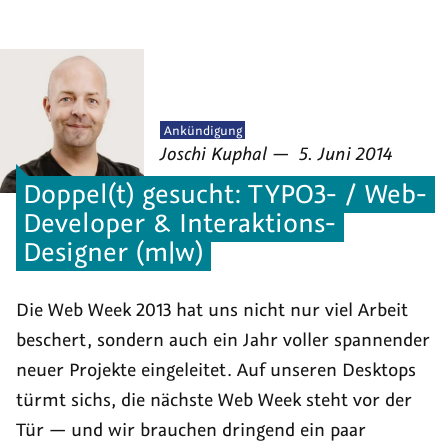
Veröffentlicht
Ankündigung
von
am
als
Joschi Kuphal
—
5. Juni 2014
Doppel(t) gesucht: TYPO3- / Web-
Developer & Interaktions-
Designer (m|w)
Die Web Week 2013 hat uns nicht nur viel Arbeit
beschert, sondern auch ein Jahr voller spannender
neuer Projekte eingeleitet. Auf unseren Desktops
türmt sichs, die nächste Web Week steht vor der
Tür — und wir brauchen dringend ein paar