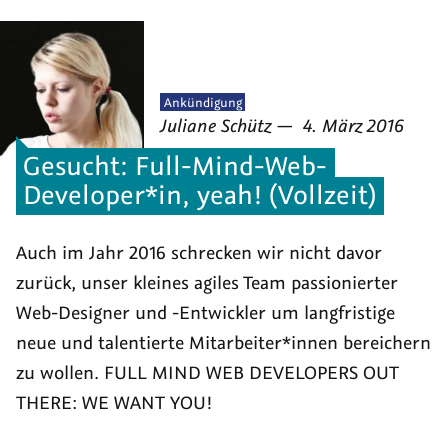
Veröffentlicht
Ankündigung
von
am
als
Juliane Schütz
—
4. März 2016
Gesucht: Full-Mind-Web-
Developer*in, yeah! (Vollzeit)
Auch im Jahr 2016 schrecken wir nicht davor
zurück, unser kleines agiles Team passionierter
Web-Designer und -Entwickler um langfristige
neue und talentierte Mitarbeiter*innen bereichern
zu wollen. FULL MIND WEB DEVELOPERS OUT
THERE: WE WANT YOU!