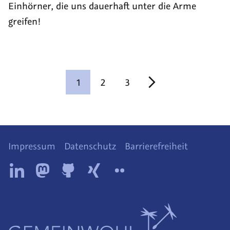
Einhörner, die uns dauerhaft unter die Arme
greifen!
1
2
3
Impressum
Datenschutz
Barrierefreiheit
Diese
Tollwerk
Tollwerk
Tollwerk
Tollwerk
Tollwerk
Website
auf
auf
auf
auf
auf
wird
Bilanzie
angeboten
LinkedIn
Mastodon
Github
Xing
Flickr
Untern
von