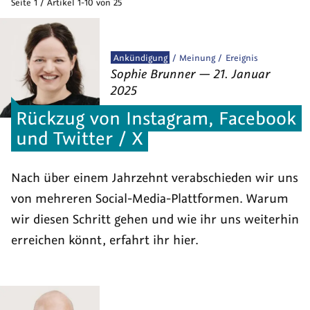
Seite 1 / Artikel 1-10 von 25
Veröffentlicht
Ankündigung
Meinung
Ereignis
von
am
als
Sophie Brunner
—
21. Januar
2025
Rückzug von Instagram, Facebook
und Twitter / X
Nach über einem Jahrzehnt verabschieden wir uns
von mehreren Social-Media-Plattformen. Warum
wir diesen Schritt gehen und wie ihr uns weiterhin
erreichen könnt, erfahrt ihr hier.