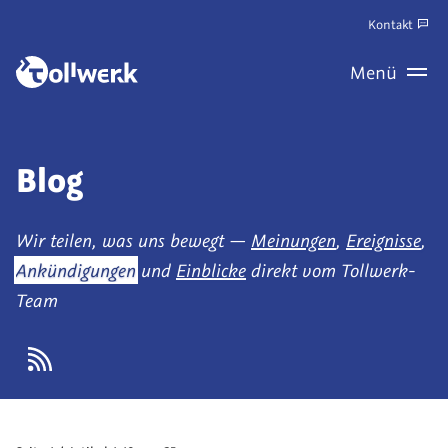
Zum
Kontakt
Hauptinhalt
Zum
Menü
springen
Haupt
Wechseln
Blog
Wir teilen, was uns bewegt —
Meinungen
,
Ereignisse
,
Ankündigungen
und
Einblicke
direkt vom Tollwerk-
Team
Atom-
Feed
abonnieren