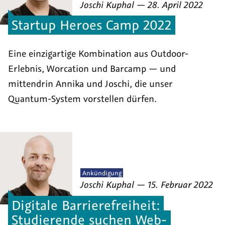
von
am
als
Joschi Kuphal
—
28. April 2022
Startup Heroes Camp 2022
Eine einzigartige Kombination aus Outdoor-
Erlebnis, Worcation und Barcamp — und
mittendrin Annika und Joschi, die unser
Quantum-System vorstellen dürfen.
Veröffentlicht
Ankündigung
von
am
als
Joschi Kuphal
—
15. Februar 2022
Digitale Barrierefreiheit:
Studierende suchen Web-