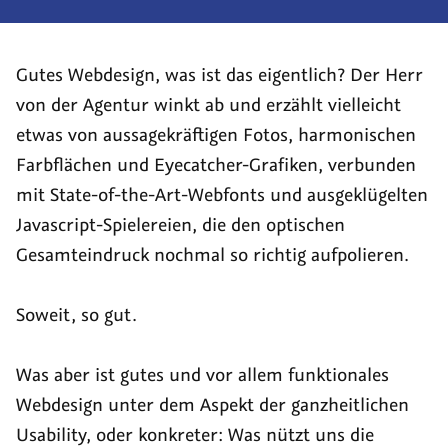
zur
Artikel:
Artikel:
(derzeit
Liste
Gesucht:
Doppel(t)
0)
Gutes Webdesign, was ist das eigentlich? Der Herr
Full-
gesucht:
von der Agentur winkt ab und erzählt vielleicht
Mind-
TYPO3-
etwas von aussagekräftigen Fotos, harmonischen
Web-
/
Farbflächen und Eyecatcher-Grafiken, verbunden
Developer*in,
Web-
mit State-of-the-Art-Webfonts und ausgeklügelten
yeah!
Developer
Javascript-Spielereien, die den optischen
(Vollzeit)
&
Gesamteindruck nochmal so richtig aufpolieren.
Interaktions-
Designer
Soweit, so gut.
(m|w)
Was aber ist gutes und vor allem funktionales
Webdesign unter dem Aspekt der ganzheitlichen
Usability, oder konkreter: Was nützt uns die