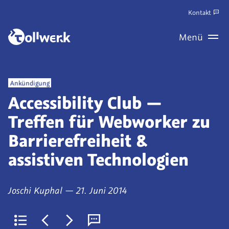
Zum
Kontakt
Hauptinhalt
Zum
Menü
springen
Haupt
Wechseln
Veröffentlicht
Ankündigung
als
Accessibility Club —
Treffen für Webworker zu
Barrierefreiheit &
assistiven Technologien
von
am
Joschi Kuphal
—
21. Juni 2014
Zurück
Jüngerer
Älterer
Kommentare