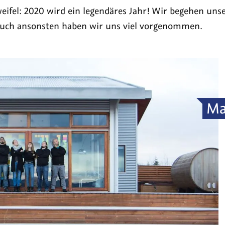
eifel: 2020 wird ein legendäres Jahr! Wir begehen unse
b
uch ansonsten haben wir uns viel vorgenommen.
ere
ionen
d
Ma
EWW
8