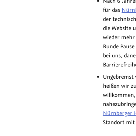
Nach 6 Jahr
für das
Nürnb
der technisch
die Website u
wieder mehr a
Runde Pause p
bei uns, dan
Barrierefreih
Ungebremst w
heißen wir z
willkommen,
nahezubringe
Nürnberger 
Standort mit 