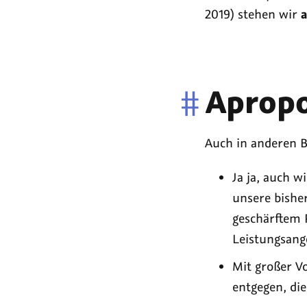
2019) stehen wir
a
#
Apropo
Auch in anderen 
Ja ja, auch w
unsere bishe
geschärftem 
Leistungsang
Mit großer V
entgegen, di