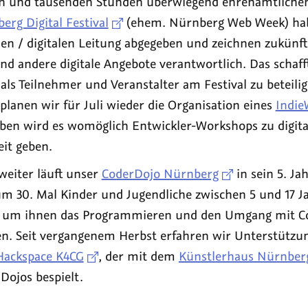
en und tausenden Stunden überwiegend ehrenamtlich
erg Digital Festival
(ehem. Nürnberg Web Week) habe
en / digitalen Leitung abgegeben und zeichnen zukünfti
nd andere digitale Angebote verantwortlich. Das schaf
ls Teilnehmer und Veranstalter am Festival zu beteili
lanen wir für Juli wieder die Organisation eines
Indi
eben wird es womöglich Entwickler-Workshops zu digita
eit geben.
eiter läuft unser
CoderDojo Nürnberg
in sein 5. Ja
um 30. Mal Kinder und Jugendliche zwischen 5 und 17 J
 um ihnen das Programmieren und den Umgang mit 
n. Seit vergangenem Herbst erfahren wir Unterstützu
Hackspace K4CG
, der mit dem
Künstlerhaus Nürnber
Dojos bespielt.