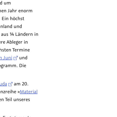
nd um
enen Jahr enorm
 Ein höchst
innland und
 aus 14 Ländern in
re Ableger in
chsten Termine
 Juni
und
rogramm. Die
Suda
am 20.
enzreihe »
Material
en Teil unseres