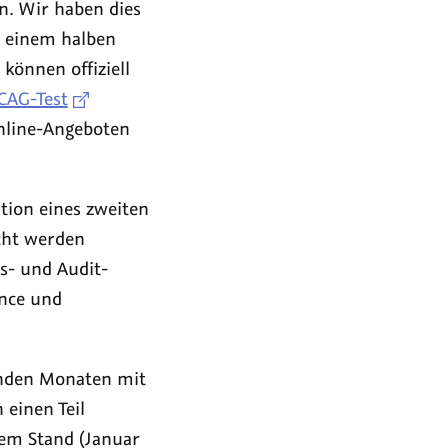
n. Wir haben dies
t einem halben
können offiziell
CAG-Test
nline-Angeboten
tion eines zweiten
echt werden
s- und Audit-
ance und
enden Monaten mit
 einen Teil
lem Stand (Januar