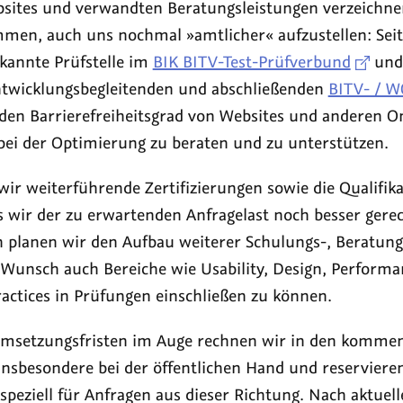
bsites und verwandten Beratungsleistungen verzeichne
men, auch uns nochmal »amtlicher« aufzustellen: Sei
rkannte Prüfstelle im
BIK BITV-Test-Prüfverbund
und 
ntwicklungsbegleitenden und abschließenden
BITV- / W
en Barrierefreiheitsgrad von Websites und anderen O
 bei der Optimierung zu beraten und zu unterstützen.
ir weiterführende Zertifizierungen sowie die Qualifika
ss wir der zu erwartenden Anfragelast noch besser ger
h planen wir den Aufbau weiterer Schulungs-, Beratung
Wunsch auch Bereiche wie Usability, Design, Perform
ractices in Prüfungen einschließen zu können.
 Umsetzungsfristen im Auge rechnen wir in den komm
nsbesondere bei der öffentlichen Hand und reservieren
speziell für Anfragen aus dieser Richtung. Nach aktuel