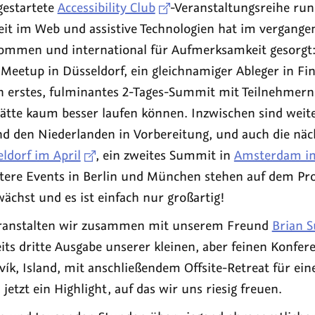
gestartete
Accessibility Club
-Veranstaltungsreihe ru
heit im Web und assistive Technologien hat im vergang
ommen und international für Aufmerksamkeit gesorgt:
 Meetup in Düsseldorf, ein gleichnamiger Ableger in F
in erstes, fulminantes 2-Tages-Summit mit Teilnehmern
ätte kaum besser laufen können. Inzwischen sind weite
nd den Niederlanden in Vorbereitung, und auch die nä
ldorf im April
, ein zweites Summit in
Amsterdam im
itere Events in Berlin und München stehen auf dem P
chst und es ist einfach nur großartig!
eranstalten wir zusammen mit unserem Freund
Brian 
its dritte Ausgabe unserer kleinen, aber feinen Konfer
avík, Island, mit anschließendem Offsite-Retreat für ein
jetzt ein Highlight, auf das wir uns riesig freuen.