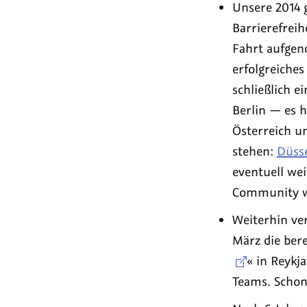
Unsere 2014 
Barrierefrei
Fahrt aufgen
erfolgreiches
schließlich e
Berlin — es h
Österreich u
stehen:
Düsse
eventuell we
Community wä
Weiterhin v
März die bere
« in Reykj
Teams. Schon 