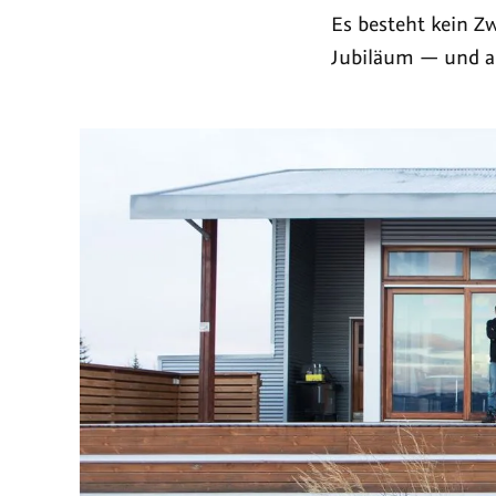
geht
im
Es besteht kein Zw
auf
We
Jubiläum — und a
Sendung
—
uns
Akt
run
um
die
NU
201