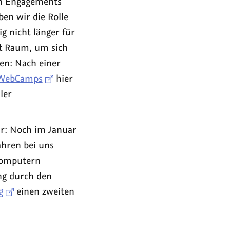
en Engagements
n wir die Rolle
g nicht länger für
ft Raum, um sich
gen: Nach einer
eWebCamps
hier
ler
hr: Noch im Januar
ahren bei uns
Computern
ng durch den
g
einen zweiten