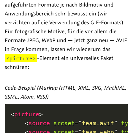
aufgeführten Formate je nach Bildmotiv und
Anwendungsbereich sehr bewusst ein (wir
verzichten auf die Verwendung des GIF-Formats).
Für fotografische Motive, für die vor allem die
Formate JPEG, WebP und — jetzt ganz neu — AVIF
in Frage kommen, lassen wir wiederum das
<picture>
-Element ein universelles Paket
schnüren:
Code-Beispiel (Markup (HTML, XML, SVG, MathML,
SSML, Atom, RSS))
<
picture
>
<
source
srcset
=
"
team.avif
"
typ
<
source
srcset
=
"
team.webp
"
typ