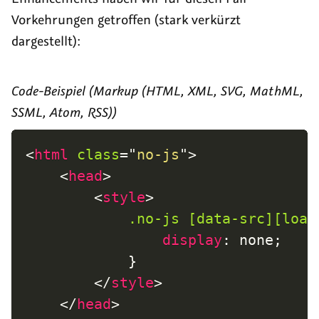
Vorkehrungen getroffen (stark verkürzt
dargestellt):
Code-Beispiel (Markup (HTML, XML, SVG, MathML,
SSML, Atom, RSS))
<
html
class
=
"
no-js
"
>
<
head
>
<
style
>
.no-js [data-src][load
display
:
 none
;
}
</
style
>
</
head
>