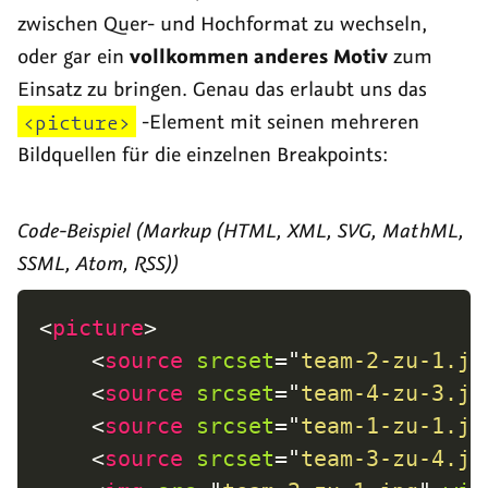
zwischen Quer- und Hochformat zu wechseln,
oder gar ein
vollkommen anderes Motiv
zum
Einsatz zu bringen. Genau das erlaubt uns das
<picture>
-Element mit seinen mehreren
Bildquellen für die einzelnen Breakpoints:
Code-Beispiel (Markup (HTML, XML, SVG, MathML,
SSML, Atom, RSS))
<
picture
>
<
source
srcset
=
"
team-2-zu-1.jp
<
source
srcset
=
"
team-4-zu-3.jp
<
source
srcset
=
"
team-1-zu-1.jp
<
source
srcset
=
"
team-3-zu-4.jp