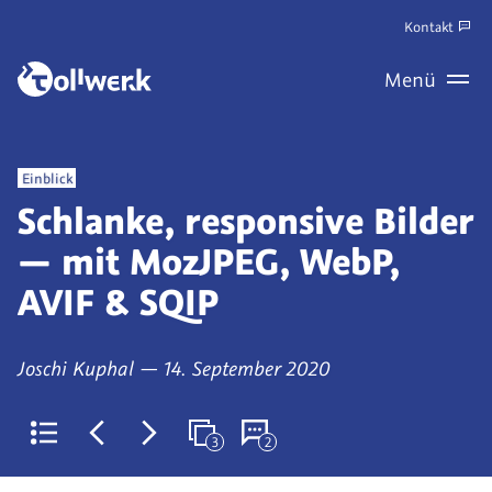
Zum
Kontakt
Hauptinhalt
Zum
Menü
springen
Haupt
Wechseln
Veröffentlicht
Einblick
als
Schlanke, responsive Bilder
— mit MozJPEG, WebP,
AVIF & SQIP
von
am
Joschi Kuphal
—
14. September 2020
3
2
Zurück
Jüngerer
Älterer
Weitere
Kommentare
zur
Artikel:
Artikel:
Artikel
(derzeit