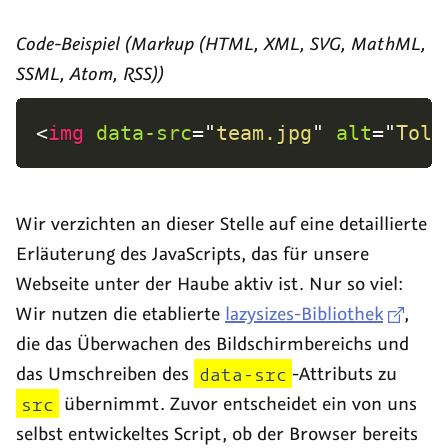
Code-Beispiel (Markup (HTML, XML, SVG, MathML,
SSML, Atom, RSS))
<
img
data-src
=
"
team.jpg
"
alt
=
"
Toll
Wir verzichten an dieser Stelle auf eine detaillierte
Erläuterung des JavaScripts, das für unsere
Webseite unter der Haube aktiv ist. Nur so viel:
Wir nutzen die etablierte
lazysizes-Bibliothek
,
die das Überwachen des Bildschirmbereichs und
das Umschreiben des
data-src
-Attributs zu
src
übernimmt. Zuvor entscheidet ein von uns
selbst entwickeltes Script, ob der Browser bereits