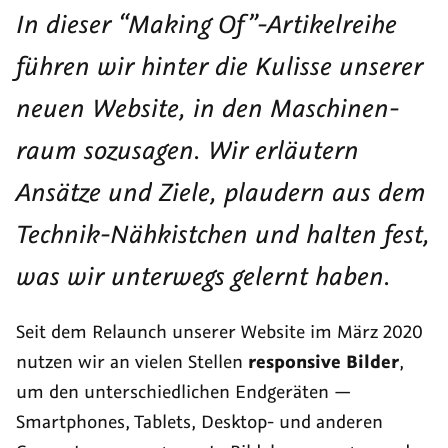
In dieser
Making Of
-Artikelreihe
Liste
Von
20
in
2)
AsciiDoc
plus
dieser
führen wir hinter die Kulisse unserer
zum
und
Serie
neuen Website, in den Maschinen­
barrierefreien
stubenrein™
(derzeit
PDF/UA
3)
raum sozusagen. Wir erläutern
Ansätze und Ziele, plaudern aus dem
Technik-Nähkistchen und halten fest,
was wir unterwegs gelernt haben.
Seit dem Relaunch unserer Website im März 2020
nutzen wir an vielen Stellen
responsive Bilder
,
um den unterschiedlichen Endgeräten —
Smartphones, Tablets, Desktop- und anderen