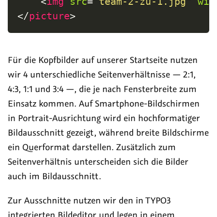
<
img
src
=
"
team-2-zu-1.jpg
"
wid
</
picture
>
Für die Kopfbilder auf unserer Startseite nutzen
wir 4 unterschiedliche Seitenverhältnisse — 2:1,
4:3, 1:1 und 3:4 —, die je nach Fensterbreite zum
Einsatz kommen. Auf Smartphone-Bildschirmen
in Portrait-Ausrichtung wird ein hochformatiger
Bildausschnitt gezeigt, während breite Bildschirme
ein Querformat darstellen. Zusätzlich zum
Seitenverhältnis unterscheiden sich die Bilder
auch im Bildausschnitt.
Zur Ausschnitte nutzen wir den in TYPO3
integrierten Bildeditor und legen in einem