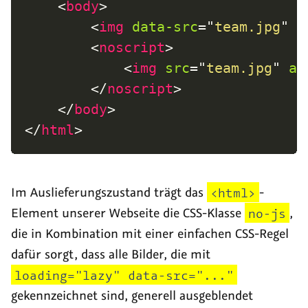
<
body
>
<
img
data-src
=
"
team.jpg
"
l
<
noscript
>
<
img
src
=
"
team.jpg
"
al
</
noscript
>
</
body
>
</
html
>
Im Auslieferungszustand trägt das
<html>
-
Element unserer Webseite die CSS-Klasse
no-js
,
die in Kombination mit einer einfachen CSS-Regel
dafür sorgt, dass alle Bilder, die mit
loading="lazy" data-src="..."
gekennzeichnet sind, generell ausgeblendet