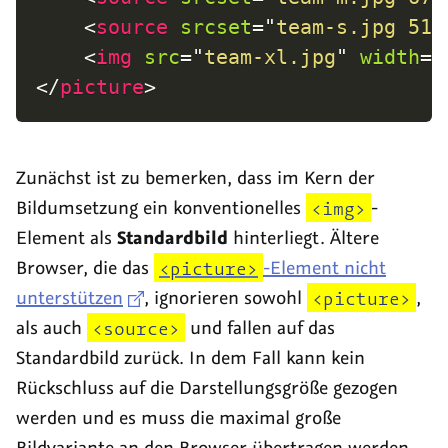
<
source
srcset
=
"
team-s.jpg 512
<
img
src
=
"
team-xl.jpg
"
width
=
"
</
picture
>
Zunächst ist zu bemerken, dass im Kern der
Bildumsetzung ein konventionelles
<img>
-
Element als
Standardbild
hinterliegt. Ältere
Browser, die das
<picture>
-Element nicht
unterstützen
, ignorieren sowohl
<picture>
,
als auch
<source>
und fallen auf das
Standardbild zurück. In dem Fall kann kein
Rückschluss auf die Darstellungsgröße gezogen
werden und es muss die maximal große
Bildvariante an den Browser übertragen werden,