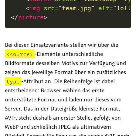
<
img
src
=
"
team.jpg
"
alt
=
"
Tollw
</
picture
>
Bei dieser Einsatzvariante stellen wir über die
<source>
-Elemente unterschiedliche
Bildformate desselben Motivs zur Verfügung und
zeigen das jeweilige Format über ein zusätzliches
type
-Attribut an. Die Reihenfolge ist dabei
entscheidend: Browser wählen das erste
unterstützte Format und laden nur dieses vom
Server. Das in der Dateigröße kleinste Format,
AVIF, steht deshalb an erster Stelle, gefolgt von
WebP und schließlich JPEG als ultimativem
Rückfall-Format für Browser, die weder AVIF noch