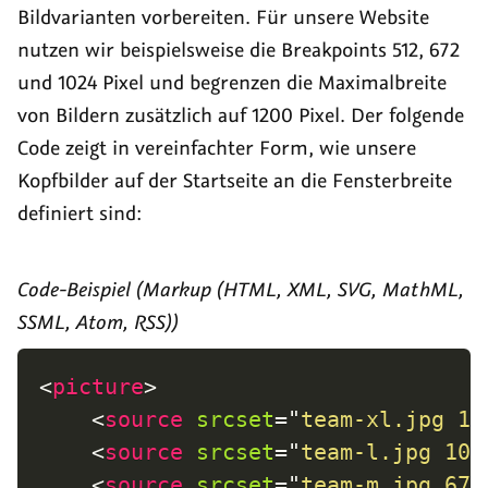
Bildvarianten vorbereiten. Für unsere Website
nutzen wir beispielsweise die Breakpoints 512, 672
und 1024 Pixel und begrenzen die Maximalbreite
von Bildern zusätzlich auf 1200 Pixel. Der folgende
Code zeigt in vereinfachter Form, wie unsere
Kopfbilder auf der Startseite an die Fensterbreite
definiert sind:
Code-Beispiel (Markup (HTML, XML, SVG, MathML,
SSML, Atom, RSS))
<
picture
>
<
source
srcset
=
"
team-xl.jpg 12
<
source
srcset
=
"
team-l.jpg 102
<
source
srcset
=
"
team-m.jpg 672