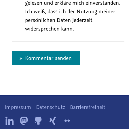
gelesen und erkläre mich einverstanden.
Ich weiß, dass ich der Nutzung meiner
persönlichen Daten jederzeit
widersprechen kann.
Kommentar senden
Impressum
Datenschutz
Barrierefreiheit
Diese
Tollwerk
Tollwerk
Tollwerk
Tollwerk
Tollwerk
Website