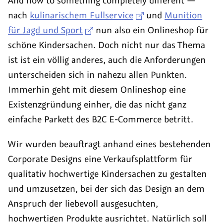
And now to something completely different —
Das
im
nach
kulinarischem Fullservice
und
Munition
"mal
Tollwerk
für Jagd und Sport
nun also ein Onlineshop für
ganz
–
schöne Kindersachen. Doch nicht nur das Thema
andere"
danke
ist ist ein völlig anderes, auch die Anforderungen
Software-
für
unterscheiden sich in nahezu allen Punkten.
Interface
ein
Immerhin geht mit diesem Onlineshop eine
für
super
Existenzgründung einher, die das nicht ganz
ABC
Fest!
einfache Parkett des B2C E-Commerce betritt.
Wir wurden beauftragt anhand eines bestehenden
Corporate Designs eine Verkaufsplattform für
qualitativ hochwertige Kindersachen zu gestalten
und umzusetzen, bei der sich das Design an dem
Anspruch der liebevoll ausgesuchten,
hochwertigen Produkte ausrichtet. Natürlich soll