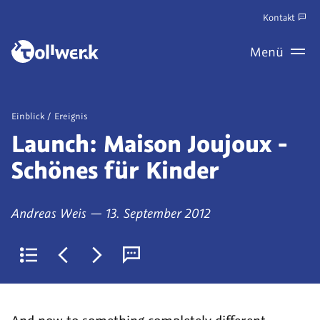
Zum
Kontakt
Hauptinhalt
Zum
Menü
springen
Haupt
Wechseln
Veröffentlicht
Einblick
Ereignis
als
Launch: Maison Joujoux -
Schönes für Kinder
von
am
Andreas Weis
—
13. September 2012
Zurück
Jüngerer
Älterer
Kommentare
zur
Artikel:
Artikel:
(derzeit
Liste
newXYZ:
Feiern
0)