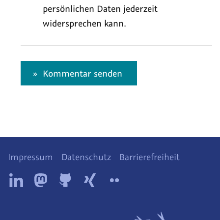
persönlichen Daten jederzeit
widersprechen kann.
Kommentar senden
Impressum
Datenschutz
Barrierefreiheit
Diese
Tollwerk
Tollwerk
Tollwerk
Tollwerk
Tollwerk
Website
auf
auf
auf
auf
auf
wird
Bilanzie
angeboten