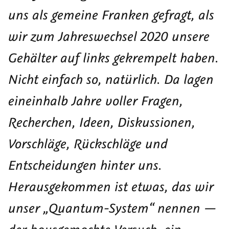
Mehrfach-
ohne
dieser
uns als gemeine Franken gefragt, als
Fußnoten
Barrieren
Serie
wir zum Jahreswechsel 2020 unsere
im
(derzeit
InDesign-
4)
Gehälter auf links gekrempelt haben.
PDF
Nicht einfach so, natürlich. Da lagen
eineinhalb Jahre voller Fragen,
Recherchen, Ideen, Diskussionen,
Vorschläge, Rückschläge und
Entscheidungen hinter uns.
Herausgekommen ist etwas, das wir
unser „Quantum-System“ nennen —