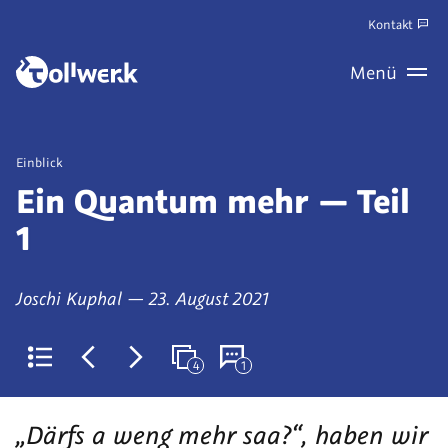
Zum
Kontakt
Hauptinhalt
Zum
Menü
springen
Haupt
Wechseln
Veröffentlicht
Einblick
als
Ein Quantum mehr — Teil
1
von
am
Joschi Kuphal
—
23. August 2021
4
1
Zurück
Jüngerer
Älterer
Weitere
Kommentare
zur
Artikel:
Artikel:
Artikel
(derzeit
„Därfs a weng mehr saa?“, haben wir
Liste
Barrierefreie
Digital
in
1)