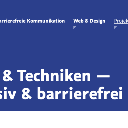
Zum
Hauptinhalt
arrierefreie Kommunikation
Web & Design
Projek
springen
Zeige Unterpunkte zu Barrierefreie Kommunikation
Zeige Unterpunkte
Z
 & Techniken —
siv & barrierefrei