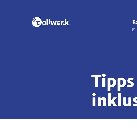
B
Tipps
inklu