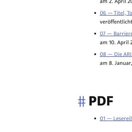
am 2. April 2
06 — Titel, To
veröffentlic
07 — Barriere
am 10. April 
08 — Die AR
am 8. Januar
#
PDF
01 — Lesereih