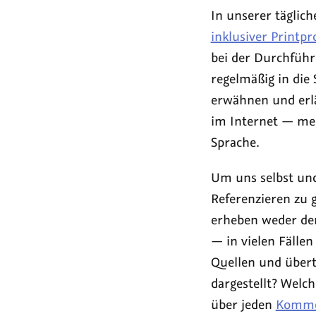
In unserer täglic
inklusiver Printp
bei der Durchfüh
regelmäßig in die 
erwähnen und erläu
im Internet — meis
Sprache.
Um uns selbst und
Referenzieren zu 
erheben weder den
— in vielen Fälle
Quellen und übert
dargestellt? Wel
über jeden
Kommen