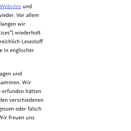
 Websites
und
ieder. Vor allem
elangen wir
tices
) wiederholt
eichlich Lesestoff
e in englischer
lagen und
zusammen. Wir
e erfunden hätten
 den verschiedenen
essen oder falsch
Wir freuen uns