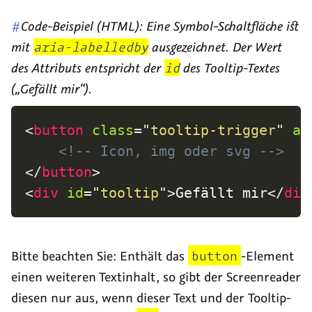
#
Code-Beispiel (HTML): Eine Symbol-Schaltfläche ist
mit
aria-labelledby
ausgezeichnet. Der Wert
des Attributs entspricht der
id
des Tooltip-Textes
(„Gefällt mir“).
<
button
class
=
"
tooltip-trigger
"
ar
<!-- Icon, img oder svg -->
</
button
>
<
div
id
=
"
tooltip
"
>
Gefällt mir
</
div
Bitte beachten Sie: Enthält das
button
-Element
einen weiteren Textinhalt, so gibt der
Screenreader
diesen nur aus, wenn dieser Text und der
Tooltip
-