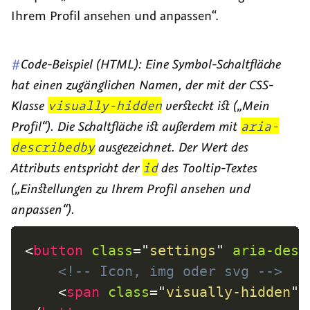
Ihrem Profil ansehen und anpassen
.
#
Code-Beispiel (HTML): Eine Symbol-Schaltfläche
hat einen zugänglichen Namen, der mit der CSS-
Klasse
visually-hidden
versteckt ist („Mein
Profil“). Die Schaltfläche ist außerdem mit
aria-
describedby
ausgezeichnet. Der Wert des
Attributs entspricht der
id
des
Tooltip
-Textes
(„Einstellungen zu Ihrem Profil ansehen und
anpassen“).
<
button
class
=
"
settings
"
aria-desc
<!-- Icon, img oder svg -->
<
span
class
=
"
visually-hidden
"
>