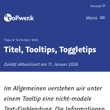
Zum
Kontakt
Hauptinhalt
Zum
Menü
springen
Haupt
Wechseln
Veröffentlicht
Tipps & Techniken: Web
in
Titel, Tooltips, Toggletips
der
Kategorie
Zuletzt aktualisiert am
11. Januar 2026
Im Allgemeinen verstehen wir unter
einem
Tooltip
eine nicht-modale
Text-Einblendung. Die Informationen