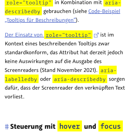
role="tooltip"
in Kombination mit
aria-
describedby
gebrauchen (siehe
Code-Beispiel
„Tooltips für Beschreibungen“
).
Der Einsatz von
role="tooltip"
ist im
Kontext eines beschreibenden
Tooltips
zwar
standardkonform, das Attribut hat derzeit jedoch
keine Auswirkungen auf die Ausgabe des
Screenreaders
(Stand November 2021).
aria-
labelledby
oder
aria-describedby
sorgen
dafür, dass der
Screenreader
den verknüpften Text
vorliest.
hover
focus
#
Steuerung mit
und