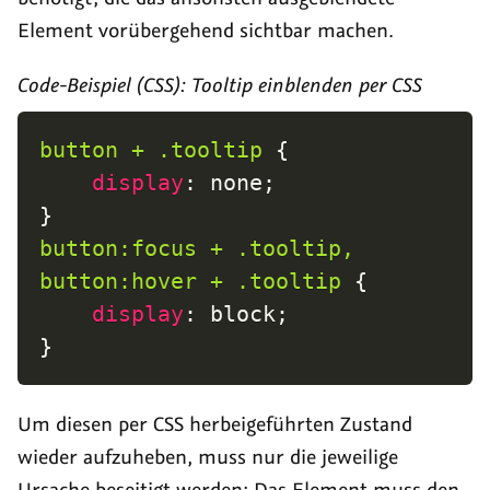
Element vorübergehend sichtbar machen.
Code-Beispiel (CSS): Tooltip einblenden per CSS
button + .tooltip
{
display
:
 none
;
}
button:focus + .tooltip,

button:hover + .tooltip
{
display
:
 block
;
}
Um diesen per CSS herbeigeführten Zustand
wieder aufzuheben, muss nur die jeweilige
Ursache beseitigt werden: Das Element muss den