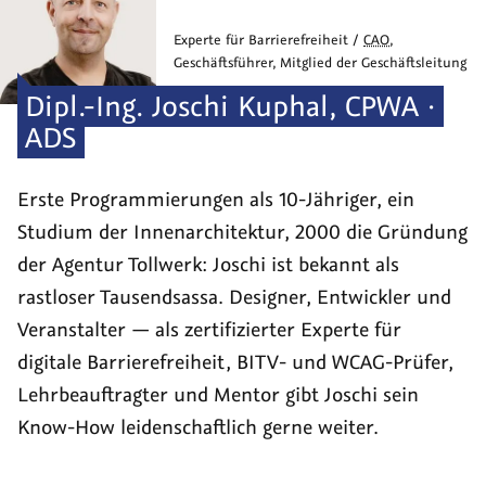
Experte für Barrierefreiheit /
CAO
,
Geschäftsführer, Mitglied der Geschäftsleitung
Dipl.-Ing.
Joschi
Kuphal
,
CPWA ·
ADS
Erste Programmierungen als 10-Jähriger, ein
Studium der Innen­architektur, 2000 die Grün­dung
der Agentur Tollwerk: Joschi ist bekannt als
rastloser Tausend­sassa. Designer, Entwickler und
Veranstalter — als zerti­fizierter Experte für
digitale Barriere­freiheit, BITV- und WCAG-Prüfer,
Lehr­beauf­tragter und Mentor gibt Joschi sein
Know-How leiden­schaftlich gerne weiter.