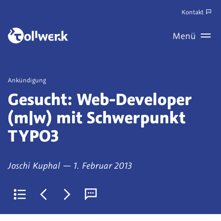
Zum
Kontakt
Hauptinhalt
Zum
Menü
springen
Haupt
Wechseln
Veröffentlicht
Ankündigung
als
Gesucht: Web-Developer
(m|w) mit Schwerpunkt
TYPO3
von
am
Joschi Kuphal
—
1. Februar 2013
Zurück
Jüngerer
Älterer
Kommentare
zur
Artikel:
Artikel:
(derzeit