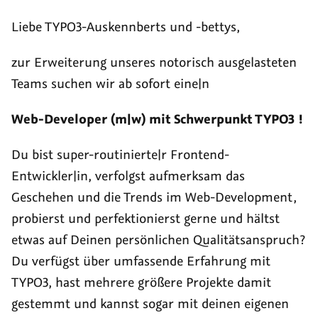
Liste
Gestatten,
Gesucht:
0)
Liebe TYPO3-Auskennberts und -bettys,
TYPO3
Web-
CMS
und
zur Erweiterung unseres notorisch ausgelasteten
6.0:
Interaktions-
Teams suchen wir ab sofort eine|n
Die
Designer
Web-Developer (m|w) mit Schwerpunkt TYPO3 !
beiden
(m|w)
MEINL-
Du bist super-routinierte|r Frontend-
Websites
Entwickler|in, verfolgst aufmerksam das
im
Geschehen und die Trends im Web-Development,
neuen
probierst und perfektionierst gerne und hältst
Gewand
etwas auf Deinen persönlichen Qualitätsanspruch?
Du verfügst über umfassende Erfahrung mit
TYPO3, hast mehrere größere Projekte damit
gestemmt und kannst sogar mit deinen eigenen