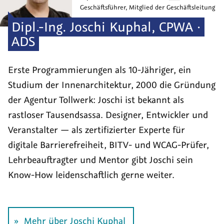
Geschäftsführer, Mitglied der Geschäftsleitung
Dipl.-Ing.
Joschi
Kuphal
,
CPWA ·
ADS
Erste Programmierungen als 10-Jähriger, ein
Studium der Innen­architektur, 2000 die Grün­dung
der Agentur Tollwerk: Joschi ist bekannt als
rastloser Tausend­sassa. Designer, Entwickler und
Veranstalter — als zerti­fizierter Experte für
digitale Barriere­freiheit, BITV- und WCAG-Prüfer,
Lehr­beauf­tragter und Mentor gibt Joschi sein
Know-How leiden­schaftlich gerne weiter.
Mehr über Joschi Kuphal