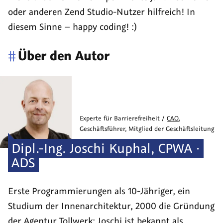
oder anderen Zend Studio-Nutzer hilfreich! In
diesem Sinne – happy coding! :)
#
Über den Autor
Experte für Barrierefreiheit /
CAO
,
Geschäftsführer, Mitglied der Geschäftsleitung
Dipl.-Ing.
Joschi
Kuphal
,
CPWA ·
ADS
Erste Programmierungen als 10-Jähriger, ein
Studium der Innen­architektur, 2000 die Grün­dung
der Agentur Tollwerk: Joschi ist bekannt als