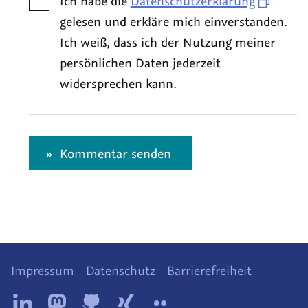
Ich habe die
Datenschutzerklärung
gelesen und erkläre mich einverstanden.
Ich weiß, dass ich der Nutzung meiner
persönlichen Daten jederzeit
widersprechen kann.
Kommentar senden
Impressum
Datenschutz
Barrierefreiheit
Diese
Tollwerk
Tollwerk
Tollwerk
Tollwerk
Tollwerk