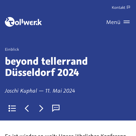
Zum
Kontakt
Hauptinhalt
Zum
Menü
springen
Haupt
Wechseln
Veröffentlicht
Einblick
als
beyond tellerrand
Düsseldorf 2024
von
am
Joschi Kuphal
—
11. Mai 2024
Zurück
Jüngerer
Älterer
Kommentare
zur
Artikel:
Artikel:
(derzeit
Liste
Accessibility
eGovernment
0)