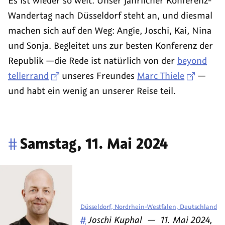
Es ist wieder so weit: Unser jährlicher Konferenz-
Club
Podcast
Wandertag nach Düsseldorf steht an, und diesmal
Summit
machen sich auf den Weg: Angie, Joschi, Kai, Nina
2024
und Sonja. Begleitet uns zur besten Konferenz der
Republik —die Rede ist natürlich von der
beyond
tellerrand
unseres Freundes
Marc Thiele
—
und habt ein wenig an unserer Reise teil.
#
Samstag, 11. Mai 2024
Düsseldorf, Nordrhein-Westfalen, Deutschland
Veröffentlicht
am
#
Joschi Kuphal
—
11. Mai 2024,