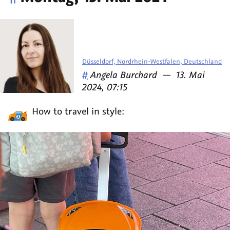
Düsseldorf, Nordrhein-Westfalen, Deutschland
Veröffentlicht
am
#
Angela Burchard
—
13. Mai
von
2024, 07:15
How to travel in style: