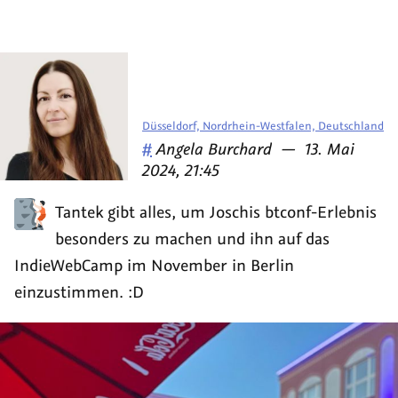
Düsseldorf, Nordrhein-Westfalen, Deutschland
Veröffentlicht
am
#
Angela Burchard
—
13. Mai
von
2024, 21:45
Tantek gibt alles, um Joschis btconf-Erlebnis
besonders zu machen und ihn auf das
IndieWebCamp im November in Berlin
einzustimmen. :D