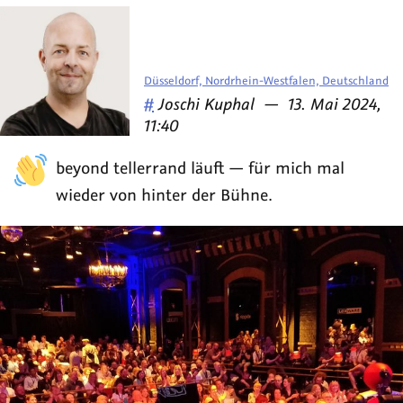
Düsseldorf, Nordrhein-Westfalen, Deutschland
Veröffentlicht
am
#
Joschi Kuphal
—
13. Mai 2024,
von
11:40
beyond tellerrand läuft — für mich mal
wieder von hinter der Bühne.