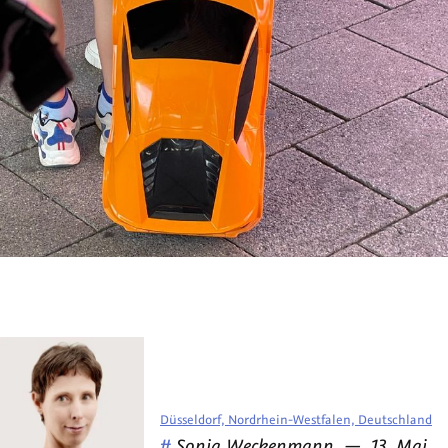
Düsseldorf, Nordrhein-Westfalen, Deutschland
Veröffentlicht
am
#
Sonja Weckenmann
—
13. Mai