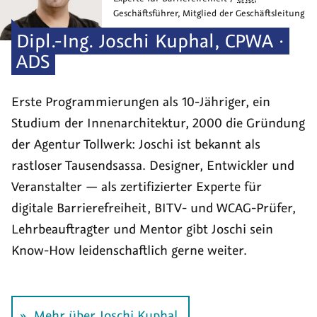
Geschäftsführer, Mitglied der Geschäftsleitung
Dipl.-Ing.
Joschi
Kuphal
,
CPWA ·
ADS
Erste Programmierungen als 10-Jähriger, ein
Studium der Innen­architektur, 2000 die Grün­dung
der Agentur Tollwerk: Joschi ist bekannt als
rastloser Tausend­sassa. Designer, Entwickler und
Veranstalter — als zerti­fizierter Experte für
digitale Barriere­freiheit, BITV- und WCAG-Prüfer,
Lehr­beauf­tragter und Mentor gibt Joschi sein
Know-How leiden­schaftlich gerne weiter.
Mehr über Joschi Kuphal