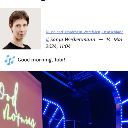
Düsseldorf, Nordrhein-Westfalen, Deutschland
Veröffentlicht
am
#
Sonja Weckenmann
—
14. Mai
von
2024, 11:04
Good morning, Tobi!