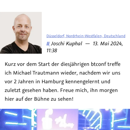
Düsseldorf, Nordrhein-Westfalen, Deutschland
Veröffentlicht
am
#
Joschi Kuphal
—
13. Mai 2024,
von
11:38
Kurz vor dem Start der diesjährigen btconf treffe
ich Michael Trautmann wieder, nachdem wir uns
vor 2 Jahren in Hamburg kennengelernt und
zuletzt gesehen haben. Freue mich, ihn morgen
hier auf der Bühne zu sehen!