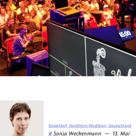
Düsseldorf, Nordrhein-Westfalen, Deutschland
Veröffentlicht
am
#
Sonja Weckenmann
—
13. Mai