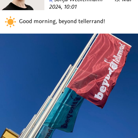
von
2024, 10:01
Good morning, beyond tellerrand!