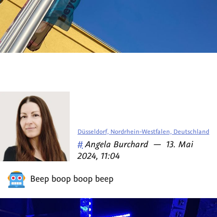
Düsseldorf, Nordrhein-Westfalen, Deutschland
Veröffentlicht
am
#
Angela Burchard
—
13. Mai
von
2024, 11:04
Beep boop boop beep