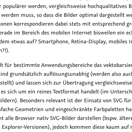
opulärer werden, vergleichsweise hochqualitatives Bi
t werden muss, so dass die Bilder optimal dargestellt 
onen korrespondieren dabei stets mit entsprechend g
ade im Bereich des mobilen Internet bisweilen ein ech
ndem etwas auf? Smartphone, Retina-Display, mobiles I
h?!).
llt für bestimmte Anwendungsbereiche das vektobarsi
sind grundsätzlich auflösungsunabhig (werden also auc
estellt) und lassen sich zur Übertragung vergleichswei
es sich um ein reines Textformat handelt (im Untersc
ldern). Besonders relevant ist der Einsatz von SVG für 
nfache Geometrien und eingeschränkte Farbpaletten ha
t alle Browser nativ SVG-Bilder darstellen (bspw. älte
t Explorer-Versionen), jedoch kommen diese kaum auf