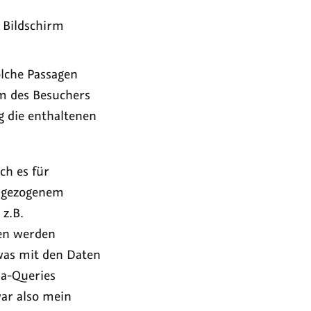
n Bildschirm
olche Passagen
rm des Besuchers
ig die enthaltenen
ch es für
chgezogenem
 z.B.
gen werden
twas mit den Daten
a-Queries
war also mein