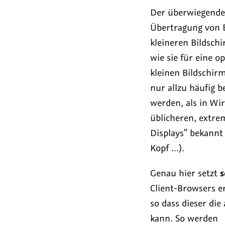
201
Der überwiegende
in
Übertragung von B
Nür
kleineren Bildschi
wie sie für eine 
kleinen Bildschirm
nur allzu häufig 
werden, als in Wi
üblicheren, extre
Displays" bekannt
Kopf ...).
Genau hier setzt
s
Client-Browsers er
so dass dieser die
kann. So werden