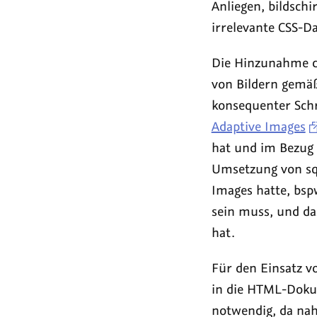
Anliegen, bildsch
irrelevante CSS-D
Die Hinzunahme de
von Bildern gemäß 
konsequenter Schri
Adaptive Images
hat und im Bezug a
Umsetzung von squ
Images hatte, bspw
sein muss, und da
hat.
Für den Einsatz v
in die HTML-Doku
notwendig, da nahe