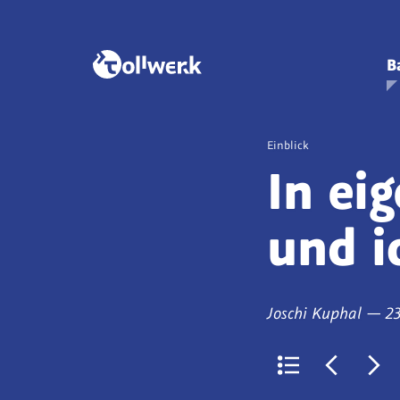
B
Veröffentlicht
Einblick
als
In ei
und i
von
a
Joschi Kuphal
—
23
Zurück
Jüngerer
Ält