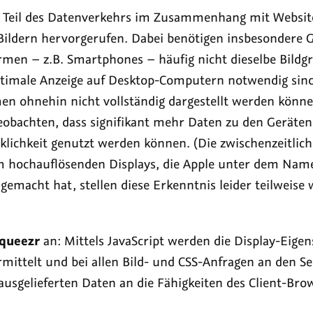
3,
 Teil des Datenverkehrs im Zusammenhang mit Website
ildern hervorgerufen. Dabei benötigen insbesondere G
nberg
rmen – z.B. Smartphones – häufig nicht dieselbe Bildgr
optimale Anzeige auf Desktop-Computern notwendig sind
en ohnehin nicht vollständig dargestellt werden können
beobachten, dass signifikant mehr Daten zu den Geräte
rklichkeit genutzt werden können. (Die zwischenzeitli
m hochauflösenden Displays, die Apple unter dem Nam
 gemacht hat, stellen diese Erkenntnis leider teilweis
queezr
an: Mittels JavaScript werden die Display-Eigen
mittelt und bei allen Bild- und CSS-Anfragen an den Se
 ausgelieferten Daten an die Fähigkeiten des Client-Br