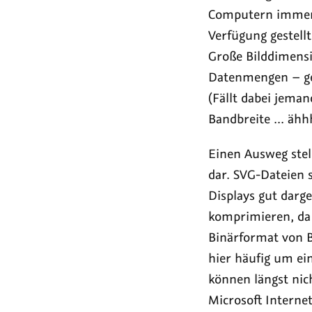
Computern immer p
Verfügung gestell
Große Bilddimensi
Datenmengen – ger
(Fällt dabei jema
Bandbreite ... ähh
Einen Ausweg ste
dar. SVG-Dateien 
Displays gut darg
komprimieren, da 
Binärformat von Bi
hier häufig um ei
können längst nich
Microsoft Interne