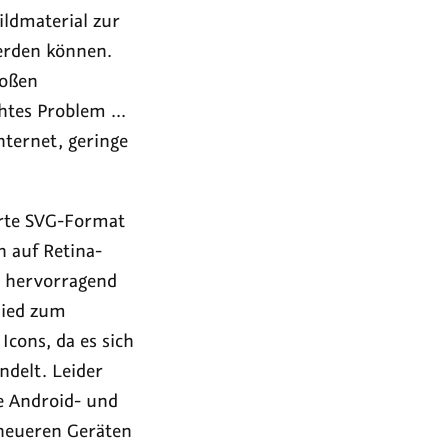
ldmaterial zur
werden können.
roßen
tes Problem ...
nternet, geringe
erte SVG-Format
h auf Retina-
se hervorragend
hied zum
Icons, da es sich
ndelt. Leider
re Android- und
 neueren Geräten