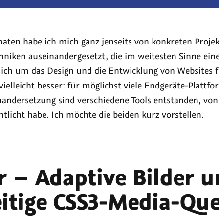
kel:
(derzeit
one
0)
te
naten habe ich mich ganz jenseits von konkreten Projek
L
hniken auseinandergesetzt, die im weitesten Sinne eine
min
ich um das Design und die Entwicklung von Websites f
z
etup
ielleicht besser: für möglichst viele Endgeräte-Plattf
nandersetzung sind verschiedene Tools entstanden, von
ntlicht habe. Ich möchte die beiden kurz vorstellen.
i-
ferenz,
r – Adaptive Bilder 
eitige CSS3-Media-Que
ober