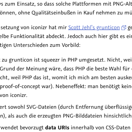
ys zum Einsatz, so dass solche Plattformen mit PNG-Al
können, ohne Qualitätseinbußen in Kauf nehmen zu mü
setzung von iconizr hat mir
Scott Jehl's grunticon
ge
lbe Funktionalität abdeckt. Jedoch auch hier gibt es e
htigen Unterschieden zum Vorbild:
zu grunticon ist squeezr in PHP umgesetzt. Nicht, weil
Grund der Meinung wäre, dass PHP die beste Wahl für d
cht, weil PHP das ist, womit ich mich am besten auske
 proof-of-concept war). Nebeneffekt: man benötigt kei
von iconizr.
iert sowohl SVG-Dateien (durch Entfernung überflüssig
), als auch die erzeugten PNG-Bilddateien hinsichtlich
rwendet bevorzugt
data URIs
innerhalb von CSS-Daten 