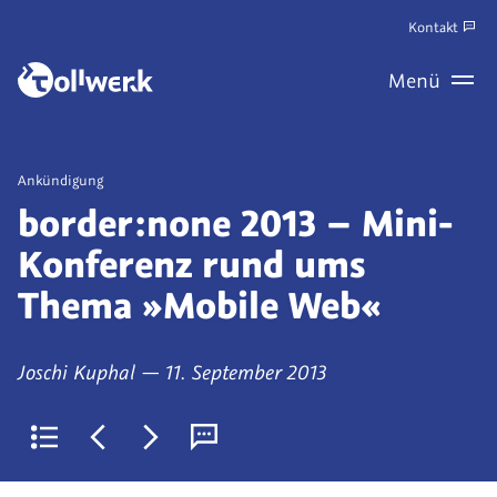
Zum
Kontakt
Hauptinhalt
Zum
Menü
springen
Haupt
Wechseln
Veröffentlicht
Ankündigung
als
border:none 2013 – Mini-
Konferenz rund ums
Thema »Mobile Web«
von
am
Joschi Kuphal
—
11. September 2013
Zurück
Jüngerer
Älterer
Kommentare
zur
Artikel:
Artikel:
(derzeit