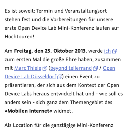
Liste
Die
In
0)
Es ist soweit: Termin und Veranstaltungsort
Welt
eigener
stehen fest und die Vorbereitungen für unsere
der
Sache:
erste Open Device Lab Mini-Konferenz laufen auf
Wissenschaft:
squeezr
Hochtouren!
Immunologie
und
für
iconizr
Am
Freitag, den 25. Oktober 2013
, werde
ich
Jedermann
zum ersten Mal die große Ehre haben, zusammen
mit
Marc Thiele
(
beyond tellerrand
/
Open
Device Lab Düsseldorf
) einen Event zu
präsentieren, der sich aus dem Kontext der Open
Device Labs heraus entwickelt hat und - wie soll es
anders sein - sich ganz dem Themengebiet des
»Mobilen Internet«
widmet.
Als Location für die ganztägige Mini-Konferenz