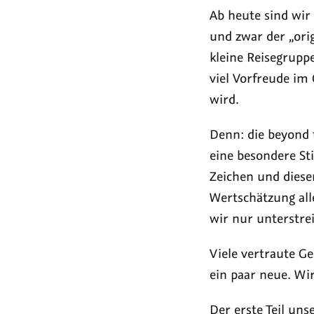
look
tel
Ab heute sind wir
fresh!
202
und zwar der „orig
kleine Reisegrupp
viel Vorfreude im
wird.
Denn: die beyond t
eine besondere St
Zeichen und diesem
Wertschätzung all
wir nur unterstre
Viele vertraute Ge
ein paar neue. Wi
Der erste Teil un