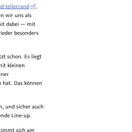
d tellerrand
,
n wir uns als
mit dabei — mit
wieder besonders
t schon. Es liegt
mit kleinen
iner
n hat. Das können
n, und sicher auch
ende Line-up.
stimmt sich am