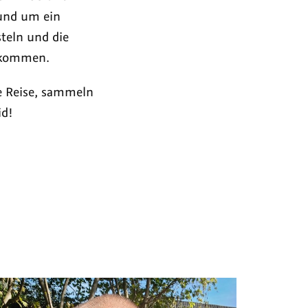
und um ein
steln und die
zukommen.
e Reise, sammeln
id!