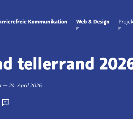
Zum
Hauptinhalt
arrierefreie Kommunikation
Web & Design
Projek
springen
Zeige Unterpunkte zu Barrierefreie Kommunikation
Zeige Unterpunkte
Z
d tellerrand 202
am
n
—
24. April 2026
erer
Kommentare
kel:
(derzeit
ond
0)