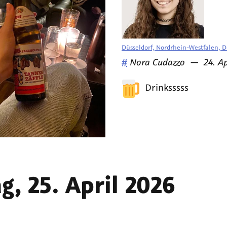
Düsseldorf, Nordrhein-Westfalen, 
Veröffentlicht
am
#
Nora Cudazzo
—
24. A
von
Drinksssss
g, 25. April 2026