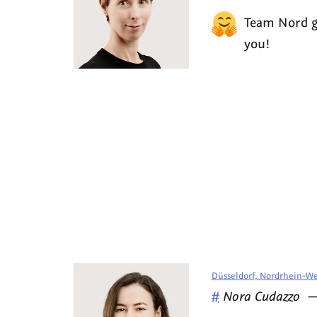
von
Team Nord gr
you!
Düsseldorf, Nordrhein-We
Veröffentlicht
#
Nora Cudazzo
von