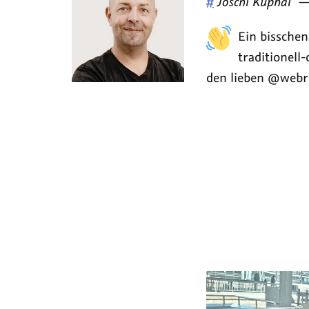
Veröffentlicht
#
Joschi Kuphal
von
Ein bisschen
traditionell
den lieben @webro