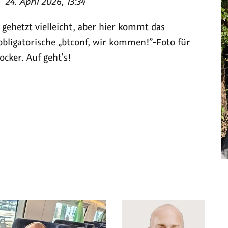
am
—
24. April 2026, 13:34
 gehetzt vielleicht, aber hier kommt das
-obligatorische „btconf, wir kommen!”-Foto für
cker. Auf geht's!