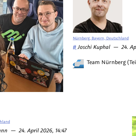
Nürnberg, Bayern, Deutschland
Veröffentlicht
am
#
Joschi Kuphal
—
24. Ap
von
Team Nürnberg (Teil 
hland
am
ann
—
24. April 2026, 14:47