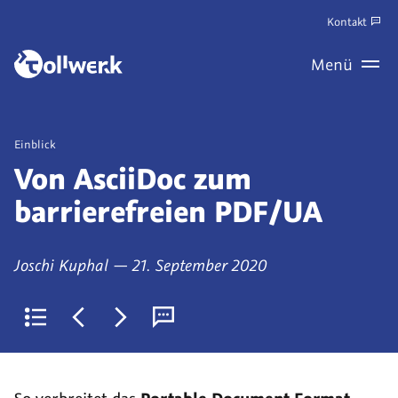
Zum
Kontakt
Hauptinhalt
Zum
Menü
springen
Haupt
Wechseln
Veröffentlicht
Einblick
als
Von AsciiDoc zum
barrierefreien PDF/UA
von
am
Joschi Kuphal
—
21. September 2020
Zurück
Jüngerer
Älterer
Kommentare
zur
Artikel:
Artikel:
(derzeit
Liste
ZABA
Schlanke,
0)