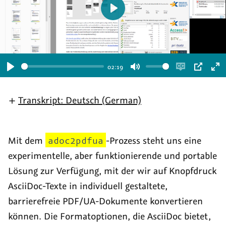
Abspielen
02:19
Abspielen
Ton
Untertitel
Bild-
Vo
stummschalten
aktivieren
in-
ak
Transkript: Deutsch (German)
Bild-
Modus
Mit dem
adoc2pdfua
-Prozess steht uns eine
experimentelle, aber funktionierende und portable
Lösung zur Verfügung, mit der wir auf Knopfdruck
AsciiDoc-Texte in individuell gestaltete,
barrierefreie PDF/UA-Dokumente konvertieren
können. Die Formatoptionen, die AsciiDoc bietet,