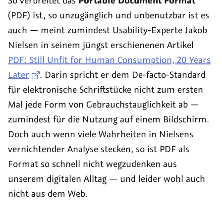
So verbreitet das
Portable Document Format
geht
responsive
(PDF) ist, so unzugänglich und unbenutzbar ist es
auf
Bilder
auch — meint zumindest
Usability
-Experte Jakob
Sendung
—
Nielsen in seinem jüngst erschienenen Artikel
mit
PDF: Still Unfit for Human Consumption, 20 Years
MozJPEG,
Later
. Darin spricht er dem De-facto-Standard
WebP,
für elektronische Schriftstücke nicht zum ersten
AVIF
Mal jede Form von Gebrauchstauglichkeit ab —
&
zumindest für die Nutzung auf einem Bildschirm.
SQIP
Doch auch wenn viele Wahrheiten in Nielsens
vernichtender Analyse stecken, so ist PDF als
Format so schnell nicht wegzudenken aus
unserem digitalen Alltag — und leider wohl auch
nicht aus dem Web.